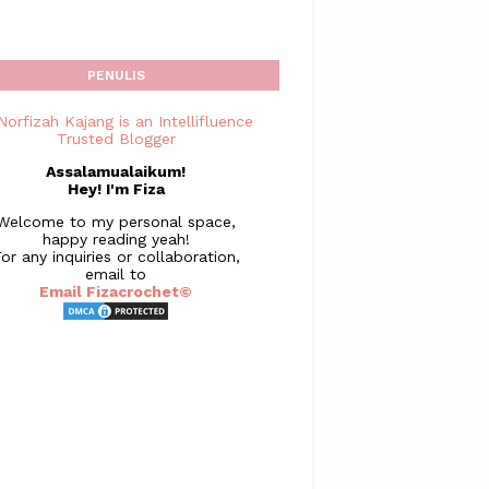
PENULIS
Assalamualaikum!
Hey! I'm Fiza
Welcome to my personal space,
happy reading yeah!
or any inquiries or collaboration,
email to
Email Fizacrochet©