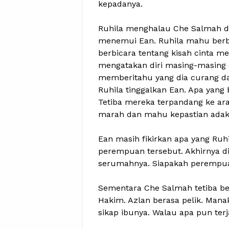
kepadanya.
Ruhila menghalau Che Salmah da
menemui Ean. Ruhila mahu berb
berbicara tentang kisah cinta m
mengatakan diri masing-masing c
memberitahu yang dia curang dan
Ruhila tinggalkan Ean. Apa yang 
Tetiba mereka terpandang ke a
marah dan mahu kepastian adaka
Ean masih fikirkan apa yang Ruhi
perempuan tersebut. Akhirnya 
serumahnya. Siapakah perempua
Sementara Che Salmah tetiba ber
Hakim. Azlan berasa pelik. Man
sikap ibunya. Walau apa pun ter