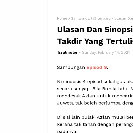
Home
Samarinda tv3 terbaru
Ulasan Dan
Ulasan Dan Sinopsis
Takdir Yang Tertuli
fizalinolie
Sunday, February 14, 2021
Sambungan
episod 9
.
Ni sinopsis 4 episod sekaligus o
secara senyap. Bila Ruhila tahu
mendesak Azlan untuk mencari
Juweta tak boleh berjumpa deng
Di sisi lain pulak, Azlan mulai
kerana tak tahan dengan peranga
padanya.