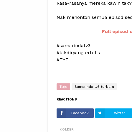
Rasa-rasanya mereka kawin tak?
Nak menonton semua episod secara
Full episod 
#samarindatv3
#takdiryangtertulis
#TYT
Tags
Samarinda tv3 terbaru
REACTIONS
Facebook
Twitter
OLDER