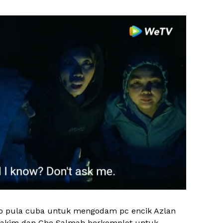
o pula cuba untuk mengodam pc encik Azlan
 Hakim dan Che Salmah berkomplot untuk