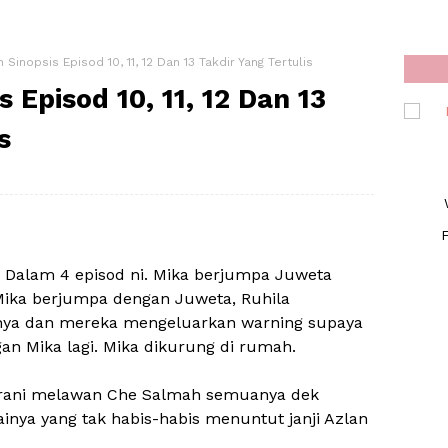
 Sinopsis Episod 10, 11, 12 Dan 13 Takdir Yang Tertulis
 Episod 10, 11, 12 Dan 13
s
F
k. Dalam 4 episod ni. Mika berjumpa Juweta
 Mika berjumpa dengan Juweta, Ruhila
nya dan mereka mengeluarkan warning supaya
an Mika lagi. Mika dikurung di rumah.
 berani melawan Che Salmah semuanya dek
inya yang tak habis-habis menuntut janji Azlan