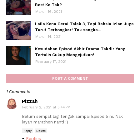
Best Ke Tak?
March 16, 2021
Laila Kena Cerai Talak 3, Tapi Rahsia Izlan Juga
Turut Terbongkar! Tak sangka...
March 14, 2021
Kesudahan Episod Akhir Drama Takdir Yang
Tertulis Cukup Mengejutkan!
February 17, 2021
POST A COMMENT
1 Comments
Pizzah
February 2, 2021 at 5:44 PM
Belum sempat lagi tengok sampai Episod 5 ni. Nak
layan marathon nanti :)
Reply
Delete
Replies