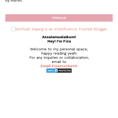
by Admin.
PENULIS
Assalamualaikum!
Hey! I'm Fiza
Welcome to my personal space,
happy reading yeah!
For any inquiries or collaboration,
email to
Email Fizacrochet©