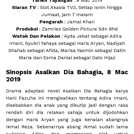
Tarikh Tayangan
: 8 Mac 2019
Siaran TV
: Slot Akasia TV3, Setiap Isnin hingga
Jumaat, jam 7 malam
Pengarah
: Jamal Khan
Produksi
: Zamriez Golden Picture Sdn Bhd
Watak Dan Pelakon
: Ayda Jebat sebagai Adira
Imani, Syukri Yahaya sebagai Haris Aryan, Nadiyah
Shahab sebagai Afida, Marisa Yasmin sebagai Datin
Maria dan Esma Danial sebagai Dato Hijaz
Sinopsis Asalkan Dia Bahagia, 8 Mac
2019
Drama adaptasi novel Asalkan Dia Bahagia karya
Hani Fazuha ini mengisahkan tentang Adira Imani,
disebabkan dia anak yang dikutip jadi dengan rasa
rendah diri dia relakan sahaja untuk dijodohkan
dengan Haris Aryan yang juga kenalan abangnya
Ikmal Reza. Sebenarnya abang Ikmal sudah lama
sukakan Adira dan memasang niat untuk