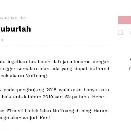
Tak Berkuburlah
kuburlah
18
lu ingatkan tak boleh dah jana income dengan
i blogger semalam dan ada yang dapat buffered
F
heck akaun Nuffnang.
uv pada penghujung 2018 walaupun hanya satu
baik untuk tahun 2019 kan. Siapa tahu. Hehe...
 Fiza still letak iklan Nuffnang di blog. Harap-
aign akan wujud. Kan!