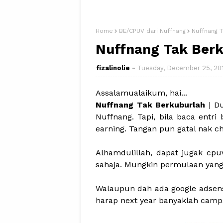
Home
BE/CPUV dari Nuffnang
Nuffnang 
Nuffnang Tak Ber
fizalinolie
Tuesday, December 25, 20
Assalamualaikum, hai...
Nuffnang Tak Berkuburlah
| Du
Nuffnang. Tapi, bila baca entr
earning. Tangan pun gatal nak c
Alhamdulillah, dapat jugak cp
sahaja. Mungkin permulaan yang 
Walaupun dah ada google adsense,
harap next year banyaklah camp