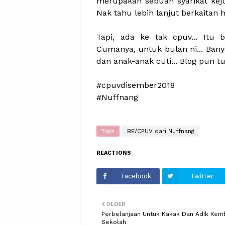
merupakan sebuah syarikat keju
Nak tahu lebih lanjut berkaitan h
Tapi, ada ke tak cpuv... Itu
Cumanya, untuk bulan ni... Bany
dan anak-anak cuti... Blog pun tu
#cpuvdisember2018
#Nuffnang
Tags
BE/CPUV dari Nuffnang
REACTIONS
Facebook
Twitter
OLDER
Perbelanjaan Untuk Kakak Dan Adik Kemb
Sekolah