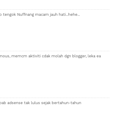
ab tengok Nuffnang macam jauh hati..hehe..
mous, memcm aktiviti cdak molah dgn blogger, leka ea
bab adsense tak lulus sejak bertahun-tahun