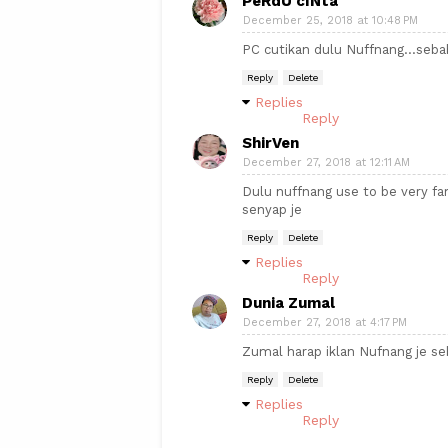
PeRdU cINta
December 25, 2018 at 10:48 PM
PC cutikan dulu Nuffnang...seb
Reply
Delete
Replies
Reply
ShirVen
December 27, 2018 at 12:11 AM
Dulu nuffnang use to be very fa
senyap je
Reply
Delete
Replies
Reply
Dunia Zumal
December 27, 2018 at 4:17 PM
Zumal harap iklan Nufnang je se
Reply
Delete
Replies
Reply