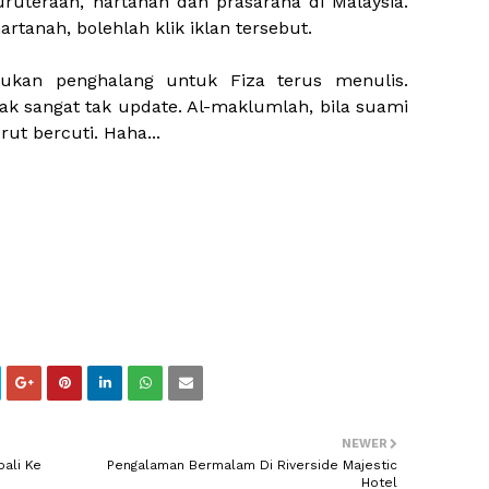
ruteraan, hartanah dan prasarana di Malaysia.
artanah, bolehlah klik iklan tersebut.
 bukan penghalang untuk Fiza terus menulis.
ak sangat tak update. Al-maklumlah, bila suami
rut bercuti. Haha...
NEWER
ali Ke
Pengalaman Bermalam Di Riverside Majestic
Hotel