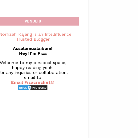
PENULIS
Assalamualaikum!
Hey! I'm Fiza
Welcome to my personal space,
happy reading yeah!
or any inquiries or collaboration,
email to
Email Fizacrochet©