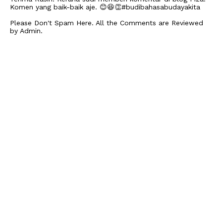
Komen yang baik-baik aje. 😊😆👏#budibahasabudayakita
Please Don't Spam Here. All the Comments are Reviewed
by Admin.