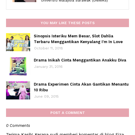
Universiti Malaysia Sarawak (UNIMAS)
YOU MAY LIKE THESE POSTS
Sinopsis Isteriku Mem Besar, Slot Dahlia
Terbaru Menggantikan Kenyalang I'm In Love
October 11, 2018
Drama Inikah Cinta Menggantikan Anakku Diva
January 31, 2016
Drama Experimen Cinta Akan Gantikan Menantu
10 Ribu
June 09, 2015
POST A COMMENT
0 Comments
Terima Kasih! Kerana sudi memberi komentar di blog Fiza.