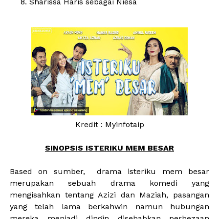
Sharissa Haris sebagai Niesa
Kredit : Myinfotaip
SINOPSIS ISTERIKU MEM BESAR
Based on sumber, drama isteriku mem besar
merupakan sebuah drama komedi yang
mengisahkan tentang Azizi dan Maziah, pasangan
yang telah lama berkahwin namun hubungan
mereka menjadi dingin disebabkan perbezaan