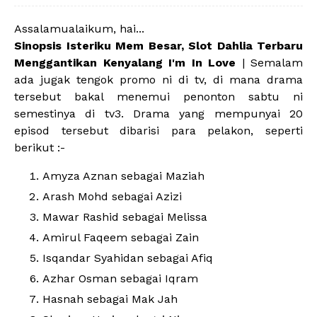
Assalamualaikum, hai...
Sinopsis Isteriku Mem Besar, Slot Dahlia Terbaru
Menggantikan Kenyalang I'm In Love
| Semalam
ada jugak tengok promo ni di tv, di mana drama
tersebut bakal menemui penonton sabtu ni
semestinya di tv3. Drama yang mempunyai 20
episod tersebut dibarisi para pelakon, seperti
berikut :-
Amyza Aznan sebagai Maziah
Arash Mohd sebagai Azizi
Mawar Rashid sebagai Melissa
Amirul Faqeem sebagai Zain
Isqandar Syahidan sebagai Afiq
Azhar Osman sebagai Iqram
Hasnah sebagai Mak Jah