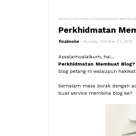
Home
Informasi
Perkhidmatan Membuat
Perkhidmatan Mem
fizalinolie
Sunday, October 07, 2018
Assalamualaikum, hai...
Perkhidmatan Membuat Blog
blog petang ni walaupun hakika
Semalam masa borak dengan adik..
buat service membina blog ke?