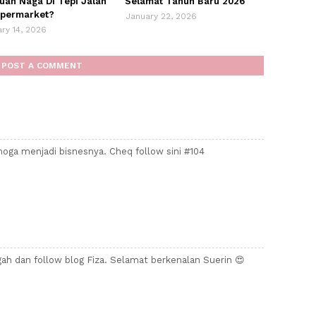
Buah Naga Di Tepi Jalan
Selamat Tahun Baru 2026
permarket?
January 22, 2026
ry 14, 2026
POST A COMMENT
emoga menjadi bisnesnya. Cheq follow sini #104
gah dan follow blog Fiza. Selamat berkenalan Suerin 😍