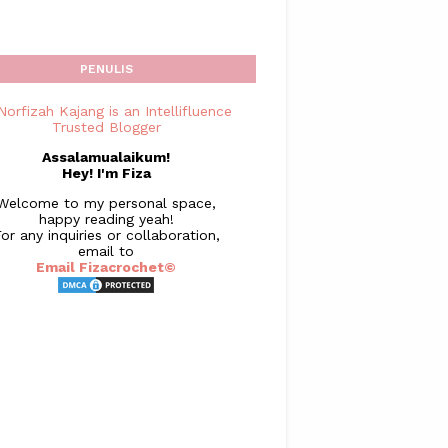
PENULIS
Assalamualaikum!
Hey! I'm Fiza
Welcome to my personal space,
happy reading yeah!
or any inquiries or collaboration,
email to
Email Fizacrochet©