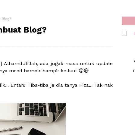
 Blog?
buat Blog?
?
| Alhamdulillah, ada jugak masa untuk update
tnya mood hampir-hampir ke laut 😜😆
F
. Entah! Tiba-tiba je dia tanya Fiza... Tak nak