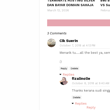
TERMINATE HOSTING SILVER
Beli 
DAN BAYAR DOMAIN SAHAJA
VS Su
March 12, 2026
Februa
3 Comments
Cik Suerin
October 7, 2018 at 4:13 PM
Menarik tu....all the best ya, s
:)
Reply
Delete
Replies
fizalinolie
October 8, 2018 at 9:40 AM
Thanks kerana sudi sing
Delete
Replies
Reply