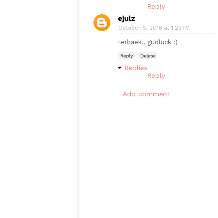
Reply
ejulz
October 9, 2018 at 1:23 PM
terbaek.. gudluck :)
Reply
Delete
Replies
Reply
Add comment