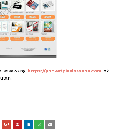
an sesawang
https://pocketpixels.webs.com
ok.
tutan.