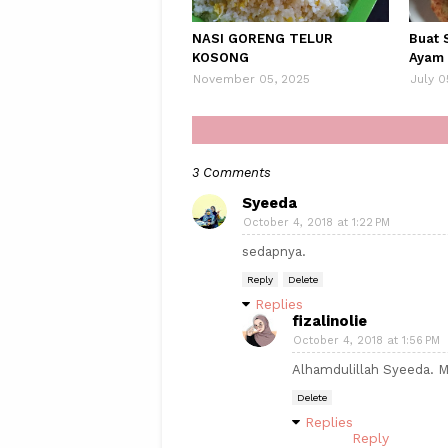
NASI GORENG TELUR
Buat 
KOSONG
Ayam
November 05, 2025
July 0
3 Comments
Syeeda
October 4, 2018 at 1:22 PM
sedapnya.
Reply
Delete
Replies
fizalinolie
October 4, 2018 at 1:56 PM
Alhamdulillah Syeeda. Me
Delete
Replies
Reply