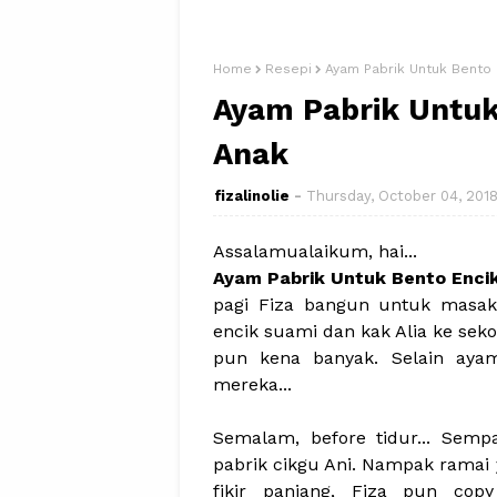
Home
Resepi
Ayam Pabrik Untuk Bento
Ayam Pabrik Untuk
Anak
fizalinolie
Thursday, October 04, 201
Assalamualaikum, hai...
Ayam Pabrik Untuk Bento Enci
pagi Fiza bangun untuk masak
encik suami dan kak Alia ke seko
pun kena banyak. Selain ayam
mereka...
Semalam, before tidur... Semp
pabrik cikgu Ani. Nampak ramai
fikir panjang, Fiza pun cop