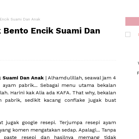
 Encik Suami Dan Anak
 Bento Encik Suami Dan
8
F
k Suami Dan Anak
| Alhamdulillah, seawal jam 4
 ayam pabrik... Sebagai menu utama bekalan
lah. Harini kak Alia ada KAFA. That why, bekalan
 pabrik, sedikit kacang conflake jugak buat
at jugak google resepi. Terjumpa resepi ayam
 yang komen mengatakan sedap. Apalagi... Tanpa
y paste resepi dan hasilnya memang tidak