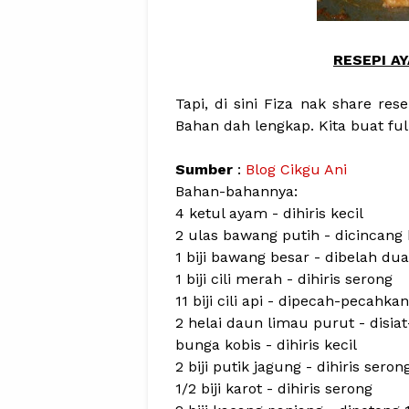
RESEPI A
Tapi, di sini Fiza nak share rese
Bahan dah lengkap. Kita buat ful
Sumber
:
Blog Cikgu Ani
Bahan-bahannya:
4 ketul ayam - dihiris kecil
2 ulas bawang putih - dicincang
1 biji bawang besar - dibelah dua
1 biji cili merah - dihiris serong
11 biji cili api - dipecah-pecahkan
2 helai daun limau purut - disiat
bunga kobis - dihiris kecil
2 biji putik jagung - dihiris seron
1/2 biji karot - dihiris serong