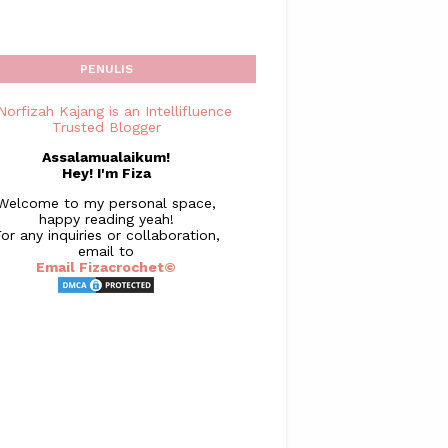
PENULIS
Assalamualaikum!
Hey! I'm Fiza
Welcome to my personal space,
happy reading yeah!
or any inquiries or collaboration,
email to
Email Fizacrochet©