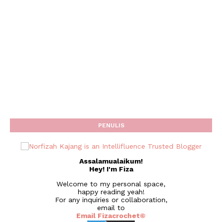
PENULIS
Assalamualaikum!
Hey! I'm Fiza
Welcome to my personal space,
happy reading yeah!
For any inquiries or collaboration,
email to
Email Fizacrochet©