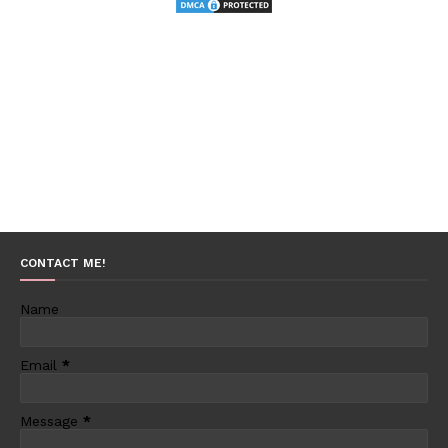
CONTACT ME!
Name
Email
*
Message
*