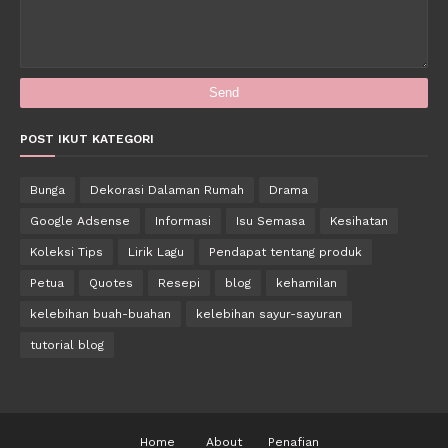
POST IKUT KATEGORI
Bunga
Dekorasi Dalaman Rumah
Drama
Google Adsense
Informasi
Isu Semasa
Kesihatan
Koleksi Tips
Lirik Lagu
Pendapat tentang produk
Petua
Quotes
Resepi
blog
kehamilan
kelebihan buah-buahan
kelebihan sayur-sayuran
tutorial blog
Home
About
Penafian