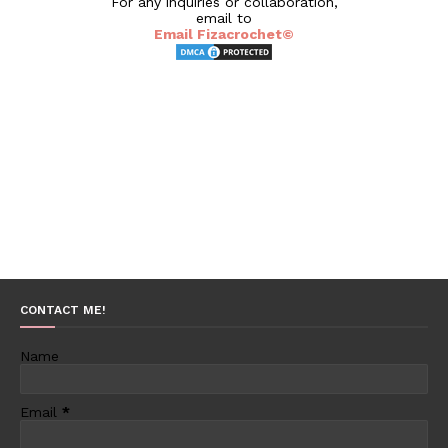
For any inquiries or collaboration,
email to
Email Fizacrochet©
CONTACT ME!
Name
Email
*