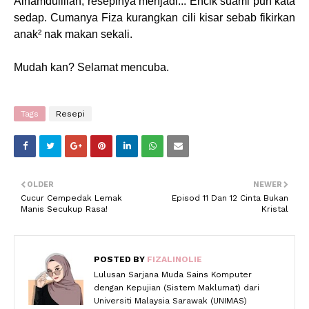
Alhamdulillah, resepinya menjadi... Encik suami pun kata
sedap. Cumanya Fiza kurangkan cili kisar sebab fikirkan
anak² nak makan sekali.
Mudah kan? Selamat mencuba.
Tags
Resepi
OLDER
NEWER
Cucur Cempedak Lemak
Episod 11 Dan 12 Cinta Bukan
Manis Secukup Rasa!
Kristal
POSTED BY
FIZALINOLIE
Lulusan Sarjana Muda Sains Komputer
dengan Kepujian (Sistem Maklumat) dari
Universiti Malaysia Sarawak (UNIMAS)