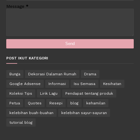
Message
*
POST IKUT KATEGORI
Bunga
Dekorasi Dalaman Rumah
Drama
Google Adsense
Informasi
Isu Semasa
Kesihatan
Koleksi Tips
Lirik Lagu
Pendapat tentang produk
Petua
Quotes
Resepi
blog
kehamilan
kelebihan buah-buahan
kelebihan sayur-sayuran
tutorial blog