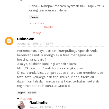
Haha... Nampak macam nyaman nak. Tapi x tauk
orang lain merasa. Hehe..
Delete
Replies
Reply
Reply
Unknown
August 23, 2018 at 7:52 PM
Perkenalkan, saya dari tim kumpulbagi. Apakah Anda
berencana untuk mengoleksi files menggunakan
hosting yang baru?
Jika ya, silahkan kunjungi website kami
http://kbagi.com/ untuk info selengkapnya.
Di sana anda bisa dengan bebas share dan mendowload
foto-foto keluarga dan trip, music, video, filem dll
dalam jumlah dan waktu yang tidak terbatas, setelah
registrasi terlebih dahulu. Gratis :)
Reply
Delete
Replies
fizalinolie
August 23, 2018 at 8:30 PM