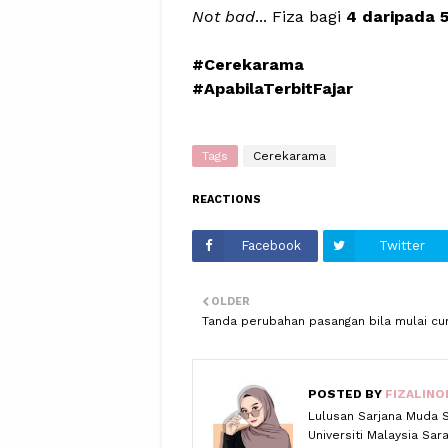
Not bad
... Fiza bagi
4 daripada 5
#Cerekarama
#ApabilaTerbitFajar
Tags
Cerekarama
REACTIONS
Facebook
Twitter
OLDER
Tanda perubahan pasangan bila mulai cu
POSTED BY
FIZALINO
Lulusan Sarjana Muda 
Universiti Malaysia Sa