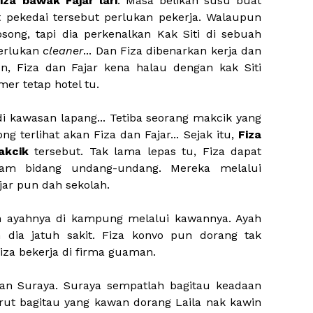
iza bawak Fajar lari
. Masa belikan susu buat
ot pekedai tersebut perlukan pekerja. Walaupun
osong, tapi dia perkenalkan Kak Siti di sebuah
perlukan
cleaner
... Dan Fiza dibenarkan kerja dan
un, Fiza dan Fajar kena halau dengan kak Siti
er tetap hotel tu.
di kawasan lapang... Tetiba seorang makcik yang
g terlihat akan Fiza dan Fajar... Sejak itu,
Fiza
makcik
tersebut. Tak lama lepas tu, Fiza dapat
lam bidang undang-undang. Mereka melalui
ajar pun dah sekolah.
an ayahnya di kampung melalui kawannya. Ayah
 dia jatuh sakit. Fiza konvo pun dorang tak
iza bekerja di firma guaman.
an Suraya. Suraya sempatlah bagitau keadaan
urut bagitau yang kawan dorang Laila nak kawin