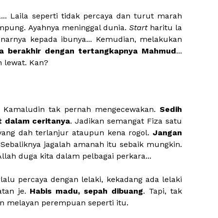
... Laila seperti tidak percaya dan turut marah
kampung. Ayahnya meninggal dunia.
Start
haritu la
enarnya kepada ibunya... Kemudian, melakukan
ya berakhir dengan tertangkapnya Mahmud
...
 lewat. Kan?
g Kamaludin tak pernah mengecewakan.
Sedih
t dalam ceritanya
. Jadikan semangat Fiza satu
 yang dah terlanjur ataupun kena rogol.
Jangan
. Sebaliknya jagalah amanah itu sebaik mungkin.
llah duga kita dalam pelbagai perkara...
rlalu percaya dengan lelaki, kekadang ada lelaki
tan je.
Habis madu, sepah dibuang
. Tapi, tak
an melayan perempuan seperti itu.