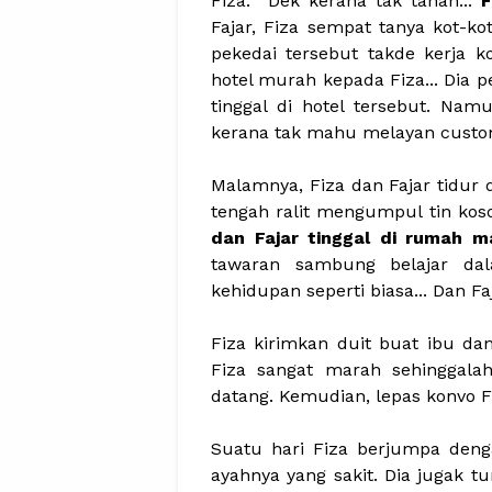
Fiza. Dek kerana tak tahan...
F
Fajar, Fiza sempat tanya kot-k
pekedai tersebut takde kerja k
hotel murah kepada Fiza... Dia 
tinggal di hotel tersebut. Nam
kerana tak mahu melayan custom
Malamnya, Fiza dan Fajar tidur 
tengah ralit mengumpul tin koson
dan Fajar tinggal di rumah 
tawaran sambung belajar da
kehidupan seperti biasa... Dan F
Fiza kirimkan duit buat ibu d
Fiza sangat marah sehinggalah
datang. Kemudian, lepas konvo F
Suatu hari Fiza berjumpa deng
ayahnya yang sakit. Dia jugak t