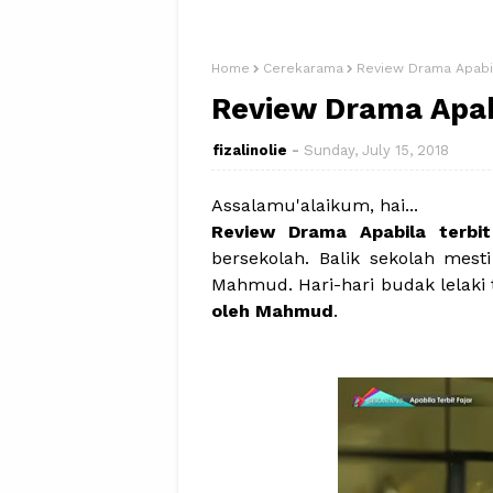
Home
Cerekarama
Review Drama Apabil
Review Drama Apabi
fizalinolie
Sunday, July 15, 2018
Assalamu'alaikum, hai...
Review Drama Apabila terbit
bersekolah. Balik sekolah mes
Mahmud. Hari-hari budak lelaki 
oleh Mahmud
.