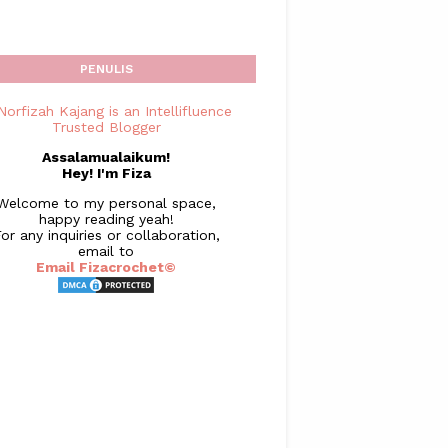
PENULIS
Assalamualaikum!
Hey! I'm Fiza
Welcome to my personal space,
happy reading yeah!
or any inquiries or collaboration,
email to
Email Fizacrochet©