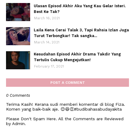
Ulasan Episod Akhir Aku Yang Kau Gelar Isteri.
Best Ke Tak?
March 16, 2021
Laila Kena Cerai Talak 3, Tapi Rahsia Izlan Juga
Turut Terbongkar! Tak sangka...
March 14, 2021
Kesudahan Episod Akhir Drama Takdir Yang
Tertulis Cukup Mengejutkan!
February 17, 2021
POST A COMMENT
0 Comments
Terima Kasih! Kerana sudi memberi komentar di blog Fiza.
Komen yang baik-baik aje. 😊😆👏#budibahasabudayakita
Please Don't Spam Here. All the Comments are Reviewed
by Admin.