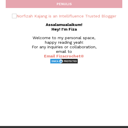
PENULIS
Assalamualaikum!
Hey! I'm Fiza
Welcome to my personal space,
happy reading yeah!
For any inquiries or collaboration,
email to
Email Fizacrochet©