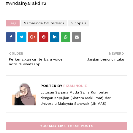
#AndainyaTakdir2
Tags
Samarinda tv3 terbaru
Sinopsis
OLDER
NEWER
Perkenalkan ciri terbaru voice
Jangan benci cintaku
note di whatsapp
POSTED BY
FIZALINOLIE
Lulusan Sarjana Muda Sains Komputer
dengan Kepujian (Sistem Maklumat) dari
Universiti Malaysia Sarawak (UNIMAS)
YOU MAY LIKE THESE POSTS