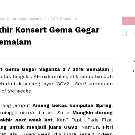
ert Gema Gegar Vaganza 2 / 2018 Semalam
hir Konsert Gema Gegar
Semalam
ert Gema Gegar Vaganza 2 / 2018 Semalam
|
F
 tak tengok... Al-maklumlah,
still
sibuk bancuh
oleh duduk senang layan GGV2...
Start
kumpulan
 of the weeks.
Dorang jemput
Ameng bekas kumpulan Spring
.
 minggu ni
rate
dia
so
...
So
je.
Mungkin dorang
 akhir
next
week
kot
. Kan? Tapi... Pada Fiza,
ang untuk menjadi juara GGV2
. Namun,
Fitri
kat dia
...
Every week
, dia jugak seperti Adeep