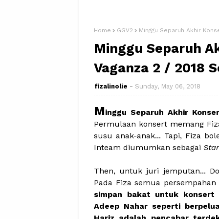
Home
GGV2
Minggu Separuh Akhir Kons
Minggu Separuh Ak
Vaganza 2 / 2018 
fizalinolie
Sunday, May 06, 2018
M
inggu Separuh Akhir Kons
Permulaan konsert memang Fiza
susu anak-anak... Tapi, Fiza b
Inteam diumumkan sebagai
Star
Then, untuk juri jemputan... 
Pada Fiza semua persempahan
simpan bakat untuk konsert
Adeep Nahar seperti berpelu
Hariz adalah pencabar terde