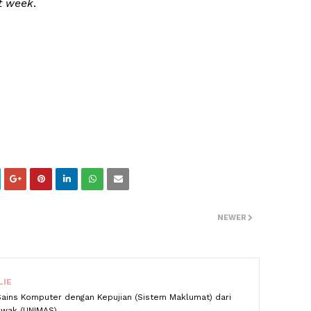
t week
.
NEWER
LIE
Sains Komputer dengan Kepujian (Sistem Maklumat) dari
rawak (UNIMAS)