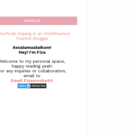
PENULIS
Assalamualaikum!
Hey! I'm Fiza
Welcome to my personal space,
happy reading yeah!
or any inquiries or collaboration,
email to
Email Fizacrochet©