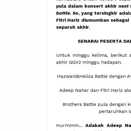
pula dalam konsert akhir
next
battle
.
So
, yang tersingkir ad
Fitri Hariz diumumkan sebaga
separuh akhir
.
SENARAI PESERTA DA
Untuk minggu kelima, berikut a
akhir GGV2 minggu hadapan.
Hazwani&Heliza Battle dengan A
Adeep Nahar dan Fitri Hariz a
Brothers Battle pula dengan
pertaruhkan 
Hurmmm...
Adakah Adeep Na