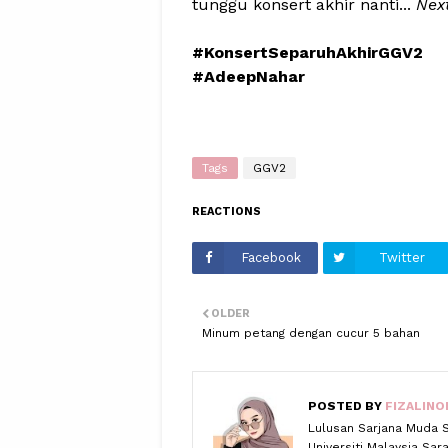
tunggu konsert akhir nanti...
Nex
#KonsertSeparuhAkhirGGV2
#AdeepNahar
Tags
GGV2
REACTIONS
Facebook
Twitter
OLDER
Minum petang dengan cucur 5 bahan
POSTED BY
FIZALINO
Lulusan Sarjana Muda 
Universiti Malaysia Sa