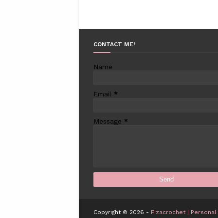
CONTACT ME!
Name
Email
*
Message
*
Copyright ©
2026 -
Fizacrochet | Personal