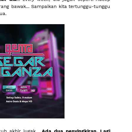
orang bawak... Sampaikan kita tertunggu-tunggu
ua.
uh akhir jugak...
Ada dua penyingkiran. Lagi