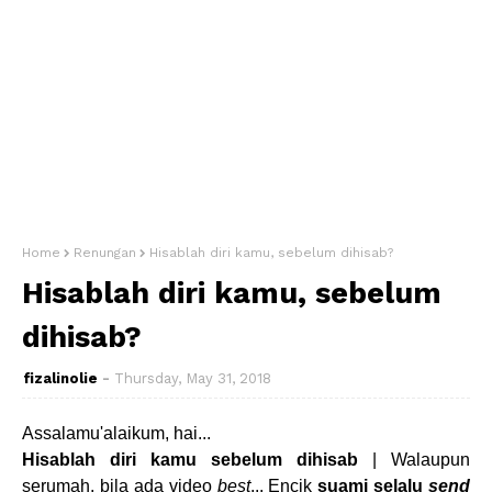
Home
Renungan
Hisablah diri kamu, sebelum dihisab?
Hisablah diri kamu, sebelum
dihisab?
fizalinolie
Thursday, May 31, 2018
Assalamu'alaikum, hai...
Hisablah diri kamu sebelum dihisab
| Walaupun
serumah, bila ada video
best
... Encik
suami selalu
send