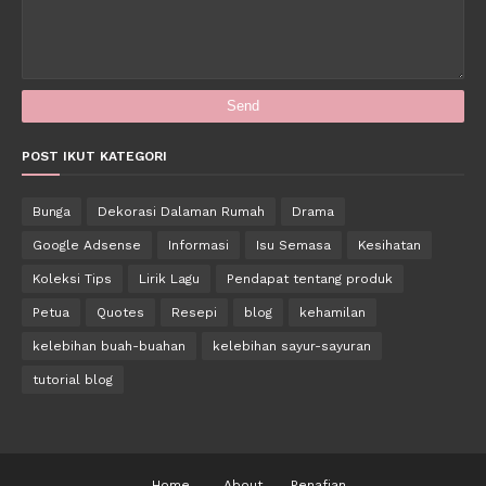
POST IKUT KATEGORI
Bunga
Dekorasi Dalaman Rumah
Drama
Google Adsense
Informasi
Isu Semasa
Kesihatan
Koleksi Tips
Lirik Lagu
Pendapat tentang produk
Petua
Quotes
Resepi
blog
kehamilan
kelebihan buah-buahan
kelebihan sayur-sayuran
tutorial blog
Home
About
Penafian