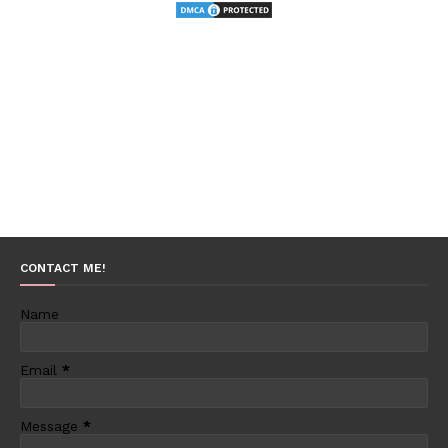
CONTACT ME!
Name
Email
*
Message
*