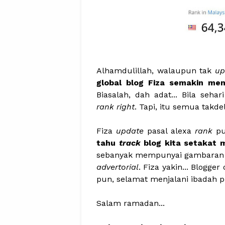
Alhamdulillah, walaupun tak
up
global blog Fiza semakin me
Biasalah, dah adat... Bila sehar
rank right
. Tapi, itu semua tak
Fiza
update
pasal alexa
rank
pu
tahu
track
blog kita setakat 
sebanyak mempunyai gambaran
advertorial
. Fiza yakin... Blogge
pun, selamat menjalani ibadah
Salam ramadan...