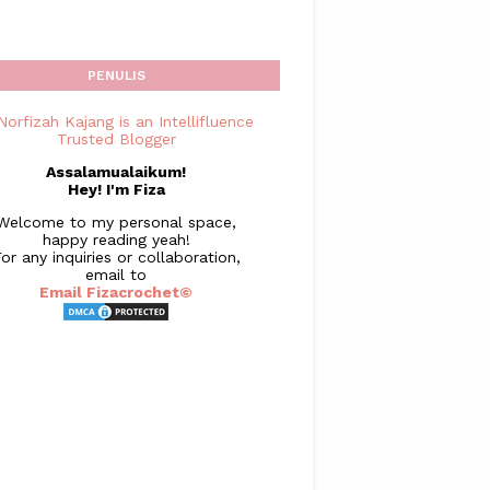
PENULIS
Assalamualaikum!
Hey! I'm Fiza
Welcome to my personal space,
happy reading yeah!
or any inquiries or collaboration,
email to
Email Fizacrochet©