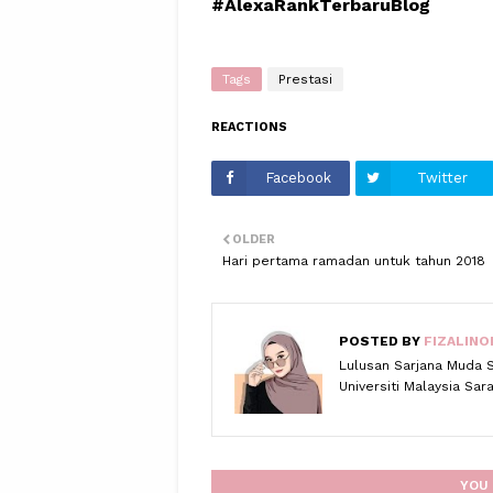
#AlexaRankTerbaruBlog
Tags
Prestasi
REACTIONS
Facebook
Twitter
OLDER
Hari pertama ramadan untuk tahun 2018
POSTED BY
FIZALINO
Lulusan Sarjana Muda 
Universiti Malaysia Sa
YOU 