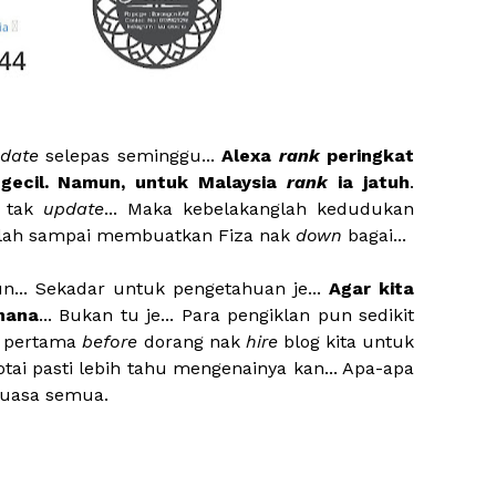
date
selepas seminggu...
Alexa
rank
peringkat
ngecil. Namun, untuk Malaysia
rank
ia jatuh
.
i tak
update
... Maka kebelakanglah kedudukan
delah sampai membuatkan Fiza nak
down
bagai...
n... Sekadar untuk pengetahuan je...
Agar kita
mana
... Bukan tu je... Para pengiklan pun sedikit
 pertama
before
dorang nak
hire
blog kita untuk
r otai pasti lebih tahu mengenainya kan... Apa-apa
 puasa semua.