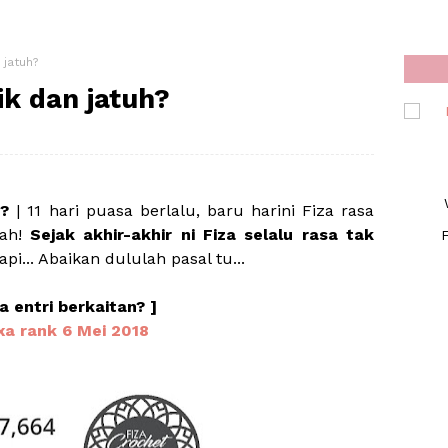
jatuh?
k dan jatuh?
h?
| 11 hari puasa berlalu, baru harini Fiza rasa
tah!
Sejak akhir-akhir ni Fiza selalu rasa tak
F
api... Abaikan dululah pasal tu...
a entri berkaitan? ]
xa rank 6 Mei 2018