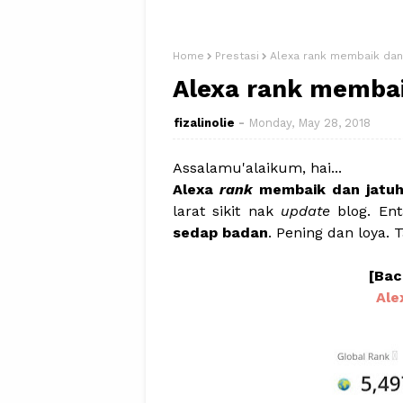
Home
Prestasi
Alexa rank membaik dan 
Alexa rank membai
fizalinolie
Monday, May 28, 2018
Assalamu'alaikum, hai...
Alexa
rank
membaik dan jatu
larat sikit nak
update
blog. En
sedap badan
. Pening dan loya. T
[Bac
Ale