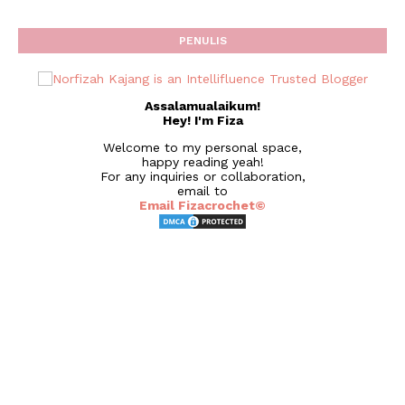
PENULIS
Assalamualaikum!
Hey! I'm Fiza
Welcome to my personal space,
happy reading yeah!
For any inquiries or collaboration,
email to
Email Fizacrochet©