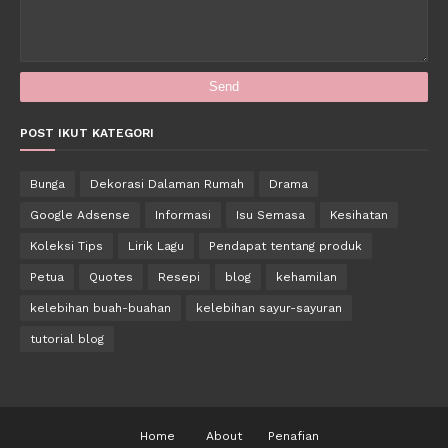
POST IKUT KATEGORI
Bunga
Dekorasi Dalaman Rumah
Drama
Google Adsense
Informasi
Isu Semasa
Kesihatan
Koleksi Tips
Lirik Lagu
Pendapat tentang produk
Petua
Quotes
Resepi
blog
kehamilan
kelebihan buah-buahan
kelebihan sayur-sayuran
tutorial blog
Home
About
Penafian