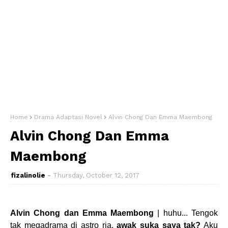
Home
Drama Adaptasi Novel
Alvin Chong Dan Emma Maembong
Alvin Chong Dan Emma
Maembong
fizalinolie
Thursday, October 12, 2017
Alvin Chong dan Emma Maembong
| huhu... Tengok
tak megadrama di astro ria,
awak suka saya tak?
Aku