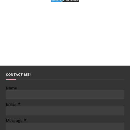
CONTACT ME!
Name
Email
*
Message
*