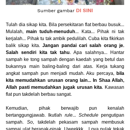
DI SINI
Sumber gambar
Tulah dia sikap kita. Bila persekitaran flat berbau busuk...
Mulalah,
main tuduh-menuduh
... Kata... Pihak ni tak
kerjalah... Pihak tu tak ambik pedulilah. Cuba kita fikirkan
balik sikap kita.
Jangan pandai cari salah orang je.
Salah sendiri kita tak tahu
. Apa salahnya... Hantar
sampah ke tong sampah dengan kaedah yang betul dan
bukannya main baling-baling dari atas. Kerja tukang
angkat sampah pun menjadi mudah. Aku percaya,
bila
kita memudahkan urusan orang lain... In Shaa Allah,
Allah pasti memudahkan jugak urusan kita
. Kawasan
flat pun takdelah berbau sangat.
Kemudian, pihak berwajib pun kenalah
bertanggungjawab. Ikutlah
rule
...
Schedule
pengutipan
sampah.
So
, takdelah pekasam sampah membusuk
sampai ulat beranak-pinak. Uweekkk... Loya pulak tekak