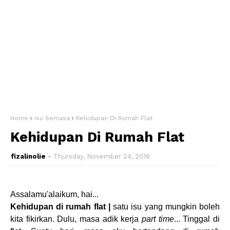
Home
Isu Semasa
Kehidupan Di Rumah Flat
Kehidupan Di Rumah Flat
fizalinolie
Thursday, November 24, 2016
Assalamu'alaikum, hai...
Kehidupan di rumah flat |
satu isu yang mungkin boleh
kita fikirkan. Dulu, masa adik kerja
part time
... Tinggal di