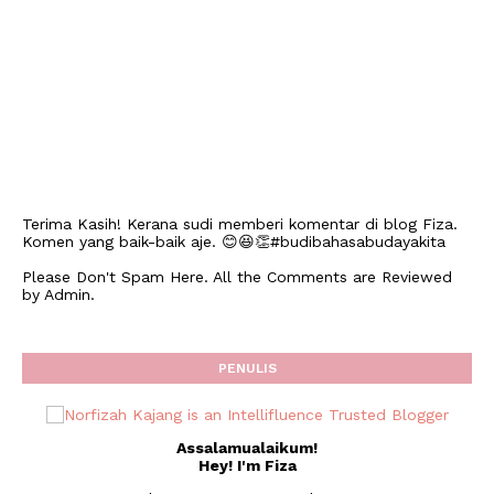
Terima Kasih! Kerana sudi memberi komentar di blog Fiza.
Komen yang baik-baik aje. 😊😆👏#budibahasabudayakita
Please Don't Spam Here. All the Comments are Reviewed
by Admin.
PENULIS
Assalamualaikum!
Hey! I'm Fiza