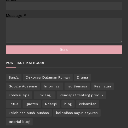
Message
*
POST IKUT KATEGORI
Bunga
Dekorasi Dalaman Rumah
Drama
Google Adsense
Informasi
Isu Semasa
Kesihatan
Koleksi Tips
Lirik Lagu
Pendapat tentang produk
Petua
Quotes
Resepi
blog
kehamilan
kelebihan buah-buahan
kelebihan sayur-sayuran
tutorial blog