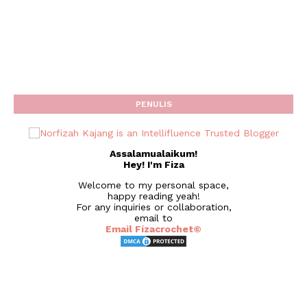
PENULIS
Assalamualaikum!
Hey! I'm Fiza
Welcome to my personal space,
happy reading yeah!
For any inquiries or collaboration,
email to
Email Fizacrochet©