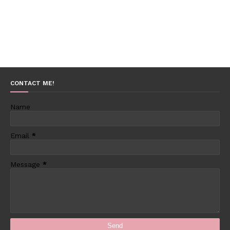
CONTACT ME!
Name
Email
*
Message
*