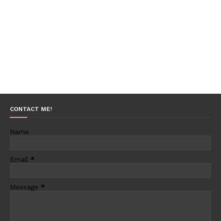
CONTACT ME!
Name
Email
*
Message
*