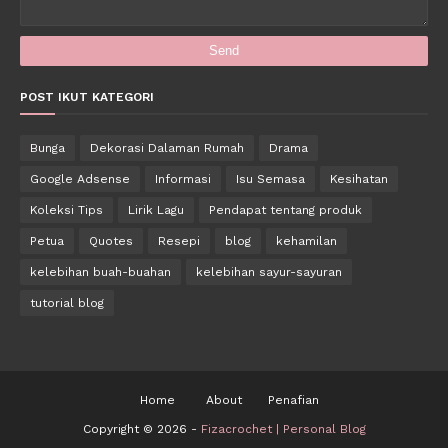
POST IKUT KATEGORI
Bunga
Dekorasi Dalaman Rumah
Drama
Google Adsense
Informasi
Isu Semasa
Kesihatan
Koleksi Tips
Lirik Lagu
Pendapat tentang produk
Petua
Quotes
Resepi
blog
kehamilan
kelebihan buah-buahan
kelebihan sayur-sayuran
tutorial blog
Home
About
Penafian
Copyright ©
2026 -
Fizacrochet | Personal Blog