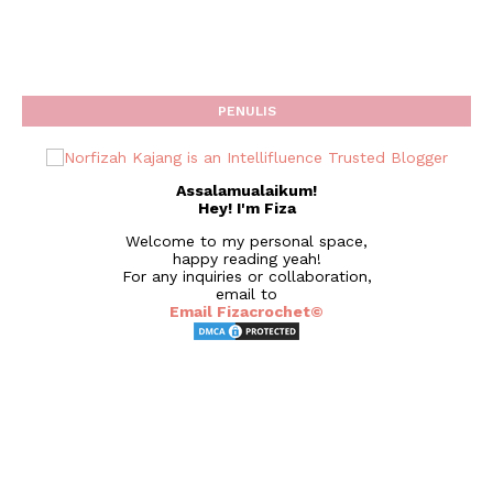
PENULIS
Assalamualaikum!
Hey! I'm Fiza
Welcome to my personal space,
happy reading yeah!
For any inquiries or collaboration,
email to
Email Fizacrochet©