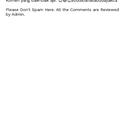
Komen yang baik-baik aje. 😊😆👏#budibahasabudayakita
Please Don't Spam Here. All the Comments are Reviewed
by Admin.