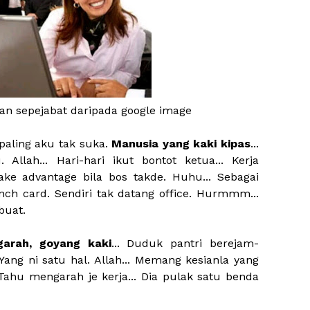
n sepejabat daripada google image
aling aku tak suka.
Manusia yang kaki kipas
...
llah... Hari-hari ikut bontot ketua... Kerja
ke advantage bila bos takde. Huhu... Sebagai
ch card. Sendiri tak datang office. Hurmmm...
buat.
arah, goyang kaki
... Duduk pantri berejam-
. Yang ni satu hal. Allah... Memang kesianla yang
Tahu mengarah je kerja... Dia pulak satu benda