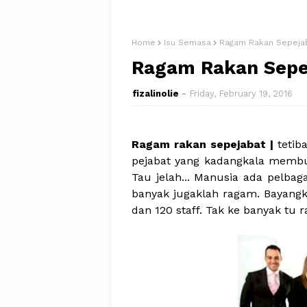
Home
Isu Semasa
Ragam Rakan Sepeja
Ragam Rakan Sepe
fizalinolie
Friday, February 19, 2016
Ragam rakan sepejabat |
tetib
pejabat yang kadangkala membu
Tau jelah... Manusia ada pelbaga
banyak jugaklah ragam. Bayangka
dan 120 staff. Tak ke banyak tu