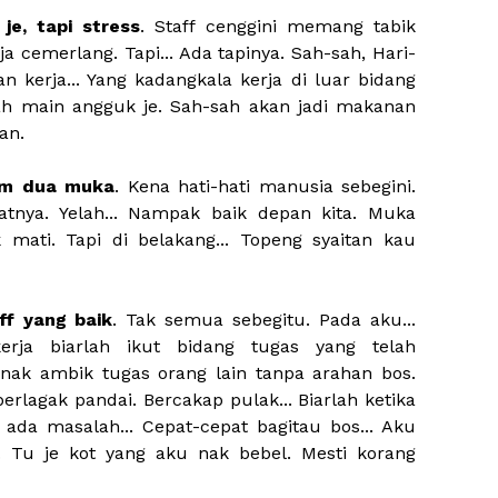
e, tapi stress
. Staff cenggini memang tabik
ja cemerlang. Tapi... Ada tapinya. Sah-sah, Hari-
n kerja... Yang kadangkala kerja di luar bidang
 dah main angguk je. Sah-sah akan jadi makanan
an.
m dua muka
. Kena hati-hati manusia sebegini.
atnya. Yelah... Nampak baik depan kita. Muka
mati. Tapi di belakang... Topeng syaitan kau
ff yang baik
. Tak semua sebegitu. Pada aku...
erja biarlah ikut bidang tugas yang telah
nak ambik tugas orang lain tanpa arahan bos.
erlagak pandai. Bercakap pulak... Biarlah ketika
a ada masalah... Cepat-cepat bagitau bos... Aku
. Tu je kot yang aku nak bebel. Mesti korang