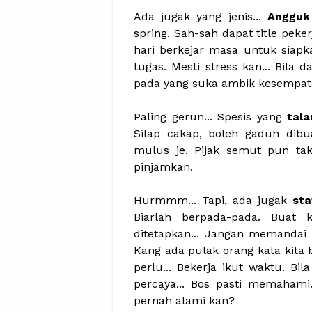
Ada jugak yang jenis...
Angguk j
spring. Sah-sah dapat title peker
hari berkejar masa untuk siapka
tugas. Mesti stress kan... Bila
pada yang suka ambik kesempat
Paling gerun... Spesis yang
tala
Silap cakap, boleh gaduh dibu
mulus je. Pijak semut pun tak 
pinjamkan.
Hurmmm... Tapi, ada jugak
sta
Biarlah berpada-pada. Buat k
ditetapkan... Jangan memandai 
Kang ada pulak orang kata kita b
perlu... Bekerja ikut waktu. Bil
percaya... Bos pasti memahami
pernah alami kan?