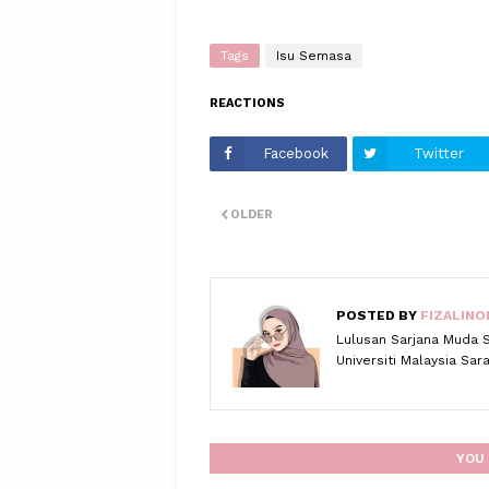
Tags
Isu Semasa
REACTIONS
Facebook
Twitter
OLDER
POSTED BY
FIZALINO
Lulusan Sarjana Muda 
Universiti Malaysia Sa
YOU 