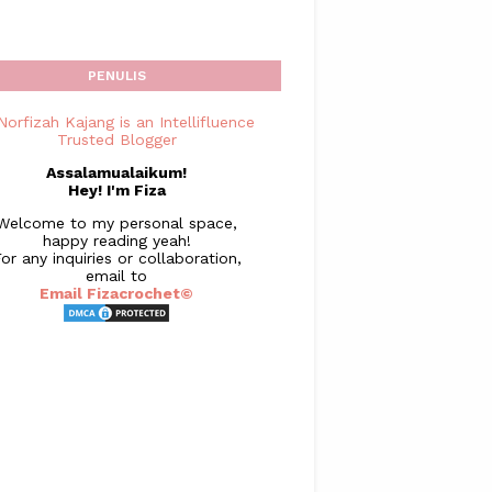
PENULIS
Assalamualaikum!
Hey! I'm Fiza
Welcome to my personal space,
happy reading yeah!
or any inquiries or collaboration,
email to
Email Fizacrochet©