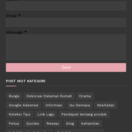
Email
*
Message
*
POST IKUT KATEGORI
Bunga
Dekorasi Dalaman Rumah
Drama
Google Adsense
Informasi
Isu Semasa
Kesihatan
Koleksi Tips
Lirik Lagu
Pendapat tentang produk
Petua
Quotes
Resepi
blog
kehamilan