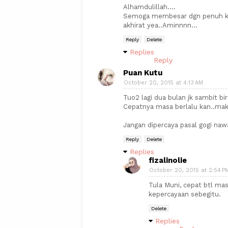
Alhamdulillah....
Semoga membesar dgn penuh kas
akhirat yea..Aminnnn...
Reply
Delete
Replies
Reply
Puan Kutu
October 20, 2015 at 4:13 AM
Tuo2 lagi dua bulan jk sambit bi
Cepatnya masa berlalu kan..mak a
Jangan dipercaya pasal gogi nawa
Reply
Delete
Replies
fizalinolie
October 20, 2015 at 2:54 P
Tula Muni, cepat btl mas
kepercayaan sebegitu.
Delete
Replies