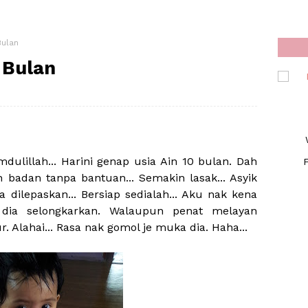
Bulan
 Bulan
dulillah... Harini genap usia Ain 10 bulan. Dah
F
n badan tanpa bantuan... Semakin lasak... Asyik
 dilepaskan... Bersiap sedialah... Aku nak kena
dia selongkarkan. Walaupun penat melayan
ur. Alahai... Rasa nak gomol je muka dia. Haha...