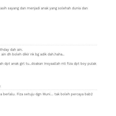
ih sayang dan menjadi anak yang solehah dunia dan
rthday dah ain.
in dh boleh dikir nk bg adik dah.haha..
h dpt anak girl tu..doakan Insyaallah nti fiza dpt boy pulak
M
a berlalu. Fiza setuju dgn Muni... tak boleh percaya bab2