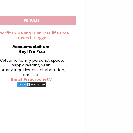
PENULIS
Assalamualaikum!
Hey! I'm Fiza
Welcome to my personal space,
happy reading yeah!
or any inquiries or collaboration,
email to
Email Fizacrochet©