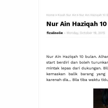
Home
Kisah Nur Ain
Nur Ain Haziqah 10 
Nur Ain Haziqah 10
fizalinolie
Monday, October 19, 2015
Nur Ain Haziqah 10 bulan. Alham
start berdiri dan boleh turunka
mintak lepas dari dukungan. Bila
kemaskan balik barang yang 
karenah dia... Bila tiba waktu tid