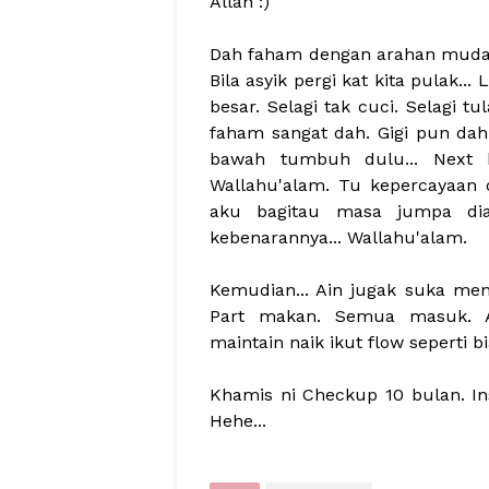
Allah :)
Dah faham dengan arahan mudah. B
Bila asyik pergi kat kita pulak..
besar. Selagi tak cuci. Selagi tul
faham sangat dah. Gigi pun dah d
bawah tumbuh dulu... Next ba
Wallahu'alam. Tu kepercayaan o
aku bagitau masa jumpa dia
kebenarannya... Wallahu'alam.
Kemudian... Ain jugak suka menj
Part makan. Semua masuk. Alh
maintain naik ikut flow seperti bi
Khamis ni Checkup 10 bulan. Insy
Hehe...