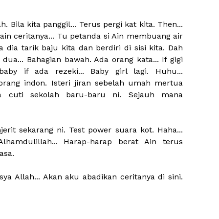
ila kita panggil... Terus pergi kat kita. Then...
. Lain ceritanya... Tu petanda si Ain membuang air
a dia tarik baju kita dan berdiri di sisi kita. Dah
ua... Bahagian bawah. Ada orang kata... If gigi
by if ada rezeki... Baby girl lagi. Huhu...
rang indon. Isteri jiran sebelah umah mertua
 cuti sekolah baru-baru ni. Sejauh mana
erit sekarang ni. Test power suara kot. Haha...
amdulillah... Harap-harap berat Ain terus
asa.
a Allah... Akan aku abadikan ceritanya di sini.