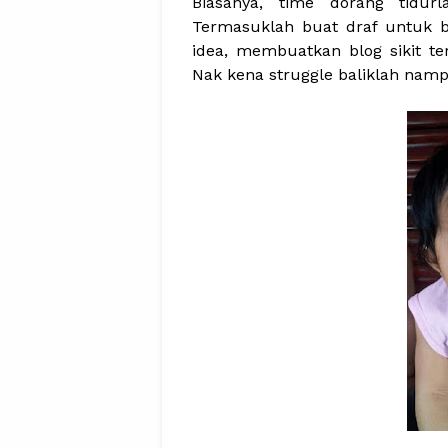
Biasanya, time dorang tidurl
Termasuklah buat draf untuk bl
idea, membuatkan blog sikit te
Nak kena struggle baliklah namp