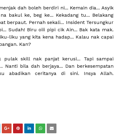
menjak dah boleh berdiri ni... Kemain dia... Asyik
 Guna bakul ke, beg ke... Kekadang tu... Belakang
t berpaut. Pernah sekali... Insident Tersungkur
pi... Sudah! Biru oiii pipi cik Ain... Bak kata mak.
liku-liku yang kita kena hadap... Kalau nak capai
bangan. Kan?
k pulak skill nak panjat kerusi... Tapi sampai
... Nanti bila dah berjaya... Dan berkesempatan
 abadikan ceritanya di sini. Insya Allah.