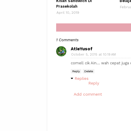
Kisah Sandwich Di
Belaj
Prasekolah
Februa
April 10, 2019
1 Comments
AtieYusof
October 5, 2015 at 10:19 AM
comell cik Ain... wah cepat juga d
Reply
Delete
Replies
Reply
Add comment