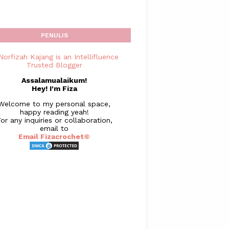
PENULIS
Assalamualaikum!
Hey! I'm Fiza
Welcome to my personal space,
happy reading yeah!
or any inquiries or collaboration,
email to
Email Fizacrochet©