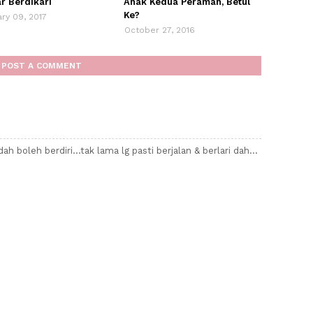
ar Berdikari
Anak Kedua Peramah, Betul
Ke?
ry 09, 2017
October 27, 2016
POST A COMMENT
ah boleh berdiri...tak lama lg pasti berjalan & berlari dah...