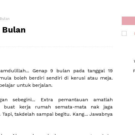
 Bulan
9 Bulan
hamdulillah... Genap 9 bulan pada tanggal 19
F
ula boleh berdiri sendiri di kerusi atau meja.
belajar untuk berjalan.
n sebegini... Extra pemantauan amatlah
tak buat kerja rumah semata-mata nak jaga
. Tapi, takdelah sampai begitu. Kang... Jawabnya