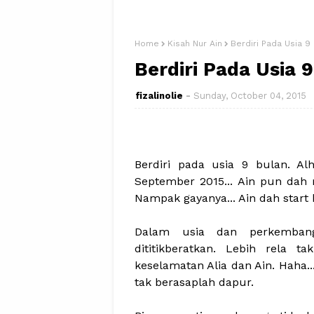
Home
Kisah Nur Ain
Berdiri Pada Usia 9
Berdiri Pada Usia 
fizalinolie
Sunday, October 04, 2015
Berdiri pada usia 9 bulan. Al
September 2015... Ain pun dah m
Nampak gayanya... Ain dah start 
Dalam usia dan perkembanga
dititikberatkan. Lebih rela 
keselamatan Alia dan Ain. Haha..
tak berasaplah dapur.