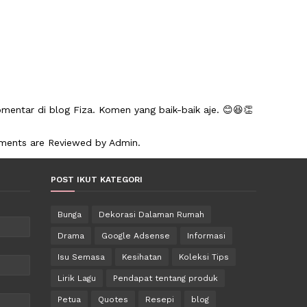
mentar di blog Fiza. Komen yang baik-baik aje. 😊😆👏
mments are Reviewed by Admin.
POST IKUT KATEGORI
Bunga
Dekorasi Dalaman Rumah
Drama
Google Adsense
Informasi
Isu Semasa
Kesihatan
Koleksi Tips
Lirik Lagu
Pendapat tentang produk
Petua
Quotes
Resepi
blog