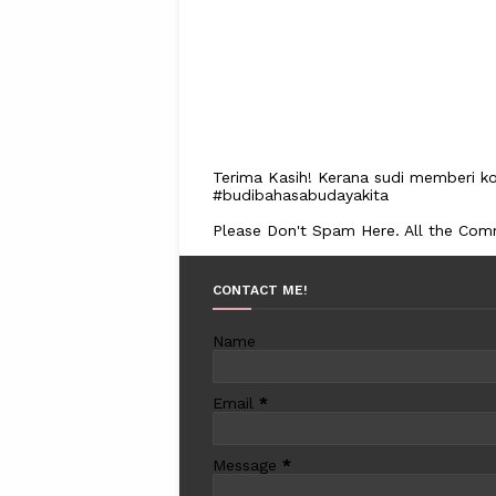
Terima Kasih! Kerana sudi memberi ko
#budibahasabudayakita
Please Don't Spam Here. All the Co
CONTACT ME!
Name
Email
*
Message
*