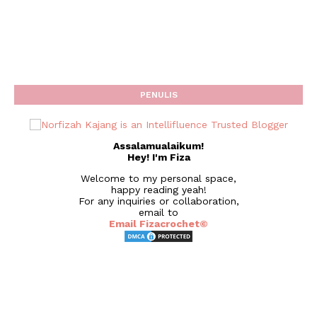
PENULIS
Assalamualaikum!
Hey! I'm Fiza
Welcome to my personal space,
happy reading yeah!
For any inquiries or collaboration,
email to
Email Fizacrochet©