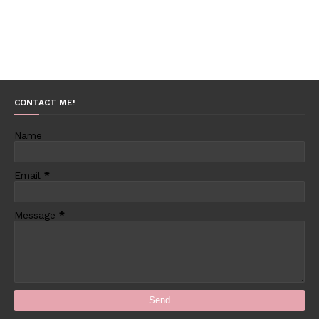
CONTACT ME!
Name
Email
*
Message
*