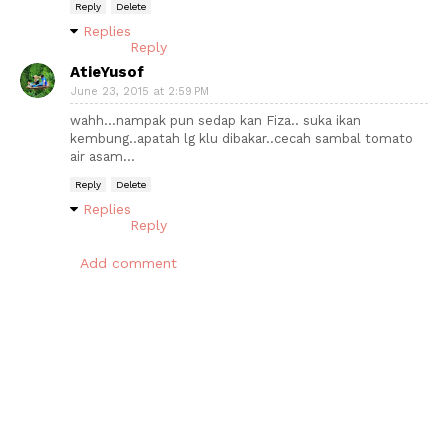
Reply
Delete
Replies
Reply
AtieYusof
June 23, 2015 at 2:59 PM
wahh...nampak pun sedap kan Fiza.. suka ikan
kembung..apatah lg klu dibakar..cecah sambal tomato
air asam...
Reply
Delete
Replies
Reply
Add comment