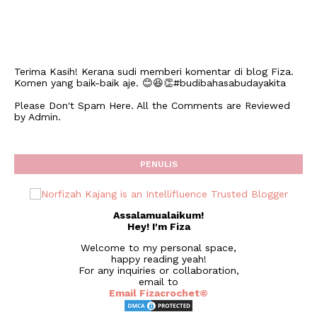
Terima Kasih! Kerana sudi memberi komentar di blog Fiza.
Komen yang baik-baik aje. 😊😆👏#budibahasabudayakita
Please Don't Spam Here. All the Comments are Reviewed
by Admin.
PENULIS
Assalamualaikum!
Hey! I'm Fiza
Welcome to my personal space,
happy reading yeah!
For any inquiries or collaboration,
email to
Email Fizacrochet©