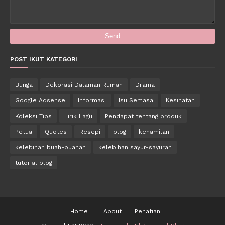
POST IKUT KATEGORI
Bunga
Dekorasi Dalaman Rumah
Drama
Google Adsense
Informasi
Isu Semasa
Kesihatan
Koleksi Tips
Lirik Lagu
Pendapat tentang produk
Petua
Quotes
Resepi
blog
kehamilan
kelebihan buah-buahan
kelebihan sayur-sayuran
tutorial blog
Home
About
Penafian