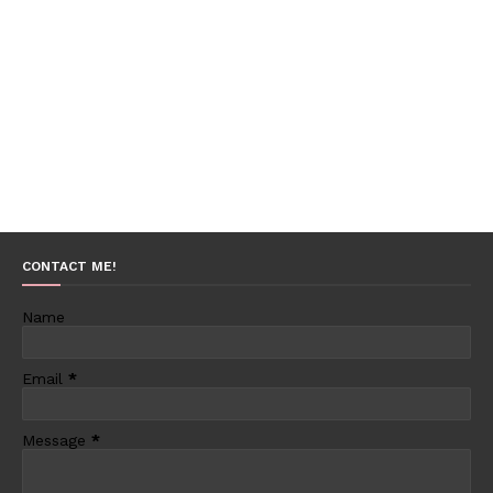
CONTACT ME!
Name
Email
*
Message
*