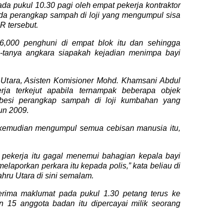
ada pukul 10.30 pagi oleh empat pekerja kontraktor
a perangkap sampah di loji yang mengumpul sisa
R tersebut.
,000 penghuni di empat blok itu dan sehingga
-tanya angkara siapakah kejadian menimpa bayi
 Utara, Asisten Komisioner Mohd. Khamsani Abdul
ja terkejut apabila ternampak beberapa objek
 besi perangkap sampah di loji kumbahan yang
un 2009.
 kemudian mengumpul semua ce­bisan manusia itu,
pekerja itu gagal menemui bahagian kepala bayi
aporkan perkara itu kepada polis,” kata beliau di
hru Utara di sini semalam.
nerima maklumat pada pukul 1.30 petang terus ke
 15 anggota badan itu dipercayai milik seorang