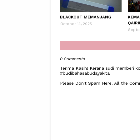
BLACKOUT MEMANJANG
KEMA
QAIRI
October 14, 2025
Septe
0 Comments
Terima Kasih! Kerana sudi memberi ko
#budibahasabudayakita
Please Don't Spam Here. All the Co