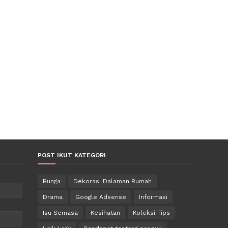
POST IKUT KATEGORI
Bunga
Dekorasi Dalaman Rumah
Drama
Google Adsense
Informasi
Isu Semasa
Kesihatan
Koleksi Tips