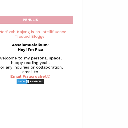
PENULIS
Assalamualaikum!
Hey! I'm Fiza
Welcome to my personal space,
happy reading yeah!
or any inquiries or collaboration,
email to
Email Fizacrochet©