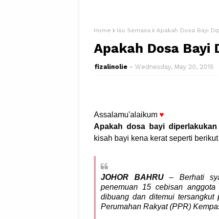
Home
Isu Semasa
Apakah Dosa Bayi Di
Apakah Dosa Bayi 
fizalinolie
Wednesday, May 20, 2015
Assalamu'alaikum
♥
Apakah dosa bayi diperlakukan
kisah bayi kena kerat seperti berikut 
JOHOR BAHRU
– Berhati sya
penemuan 15 cebisan anggota b
dibuang dan ditemui tersangkut
Perumahan Rakyat (PPR) Kempas P