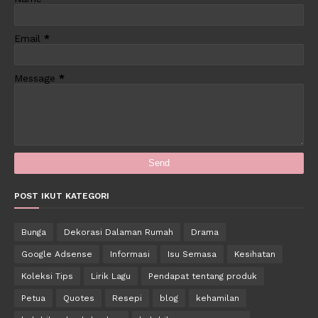
Email
*
Message
*
POST IKUT KATEGORI
Bunga
Dekorasi Dalaman Rumah
Drama
Google Adsense
Informasi
Isu Semasa
Kesihatan
Koleksi Tips
Lirik Lagu
Pendapat tentang produk
Petua
Quotes
Resepi
blog
kehamilan