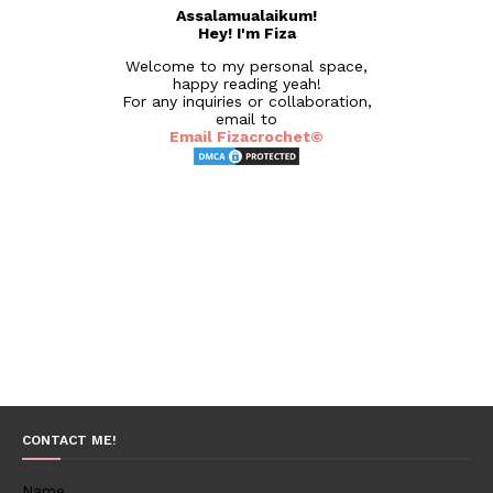
Assalamualaikum!
Hey! I'm Fiza
Welcome to my personal space,
happy reading yeah!
For any inquiries or collaboration,
email to
Email Fizacrochet©
CONTACT ME!
Name