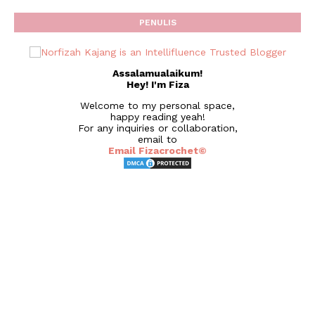
PENULIS
Assalamualaikum!
Hey! I'm Fiza
Welcome to my personal space,
happy reading yeah!
For any inquiries or collaboration,
email to
Email Fizacrochet©