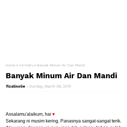
Home
CeritaKu
Banyak Minum Air Dan Mandi
Banyak Minum Air Dan Mandi
fizalinolie
Sunday, March 08, 2015
Assalamu'alaikum, hai
♥
Sekarang ni musim kering. Panasnya sangat-sangat terik.