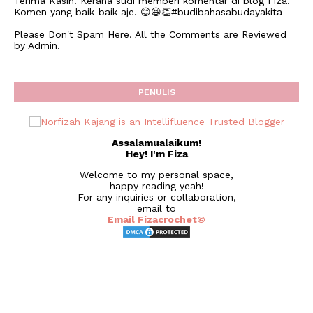
Terima Kasih! Kerana sudi memberi komentar di blog Fiza.
Komen yang baik-baik aje. 😊😆👏#budibahasabudayakita
Please Don't Spam Here. All the Comments are Reviewed
by Admin.
PENULIS
Assalamualaikum!
Hey! I'm Fiza
Welcome to my personal space,
happy reading yeah!
For any inquiries or collaboration,
email to
Email Fizacrochet©