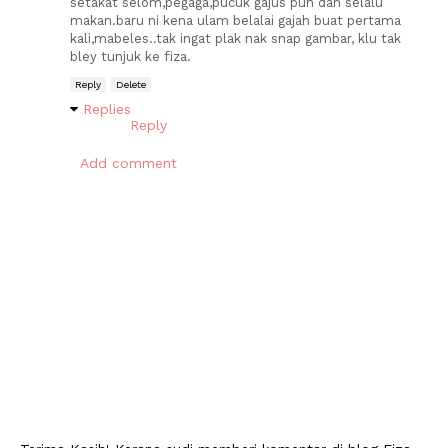
setakat selom,pegaga,pucuk gajus pun dah selalu
makan.baru ni kena ulam belalai gajah buat pertama
kali,mabeles..tak ingat plak nak snap gambar, klu tak
bley tunjuk ke fiza.
Reply
Delete
Replies
Reply
Add comment