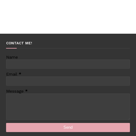
CONTACT ME!
Name
Email
*
Message
*