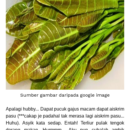
Sumber gambar daripada google image
Apalagi hubby... Dapat pucuk gajus macam dapat aiskrim
pasu (***cakap je padahal tak merasa lagi aiskrim pasu...
Huhu). Asyik kata sedap. Entah! Terliur pulak tengok
dorang makan. Hurmmm... Aku pun cubalah ambik