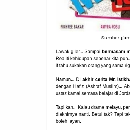
Sumber gamb
Lawak giler... Sampai
bermasam mu
Realiti kehidupan sebenar kita pun
if tahu sukakan orang yang sama rig
Namun... Di
akhir cerita Mr. Istik
dengan Hafiz (Ashraf Muslim)... A
ustaz kamal semasa belajar di Jordan.
Tapi kan... Kalau drama melayu, per
diakhirnya nanti. Betul tak? Tapi ta
boleh layan.