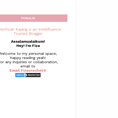
PENULIS
Assalamualaikum!
Hey! I'm Fiza
Welcome to my personal space,
happy reading yeah!
or any inquiries or collaboration,
email to
Email Fizacrochet©