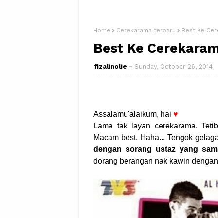
Home
Cerekarama terbaru
Best Ke Cere
Best Ke Cerekaram
fizalinolie
Sunday, October 26, 2014
Assalamu'alaikum, hai
♥
Lama tak layan cerekarama. Teti
Macam best. Haha... Tengok gelaga
dengan sorang ustaz yang sam
dorang berangan nak kawin dengan 