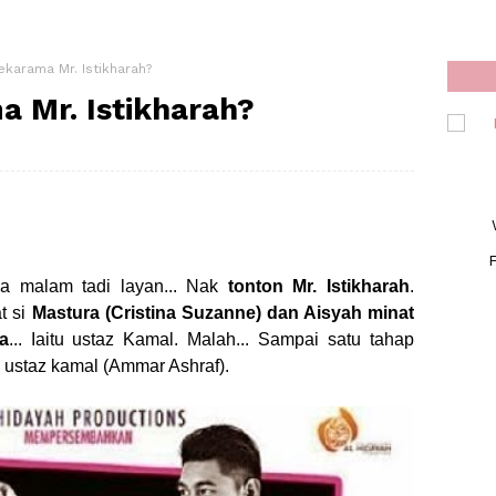
karama Mr. Istikharah?
a Mr. Istikharah?
F
ba malam tadi layan... Nak
tonton Mr. Istikharah
.
t si
Mastura (Cristina Suzanne) dan Aisyah minat
a
... Iaitu ustaz Kamal. Malah... Sampai satu tahap
ustaz kamal (Ammar Ashraf).