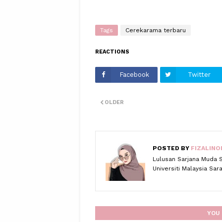
Tags
Cerekarama terbaru
REACTIONS
Facebook
Twitter
OLDER
POSTED BY
FIZALINO
Lulusan Sarjana Muda 
Universiti Malaysia Sa
YOU 