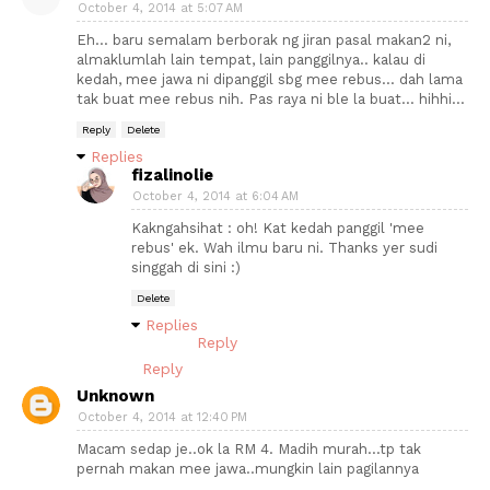
October 4, 2014 at 5:07 AM
Eh... baru semalam berborak ng jiran pasal makan2 ni,
almaklumlah lain tempat, lain panggilnya.. kalau di
kedah, mee jawa ni dipanggil sbg mee rebus... dah lama
tak buat mee rebus nih. Pas raya ni ble la buat... hihhi...
Reply
Delete
Replies
fizalinolie
October 4, 2014 at 6:04 AM
Kakngahsihat : oh! Kat kedah panggil 'mee
rebus' ek. Wah ilmu baru ni. Thanks yer sudi
singgah di sini :)
Delete
Replies
Reply
Reply
Unknown
October 4, 2014 at 12:40 PM
Macam sedap je..ok la RM 4. Madih murah...tp tak
pernah makan mee jawa..mungkin lain pagilannya