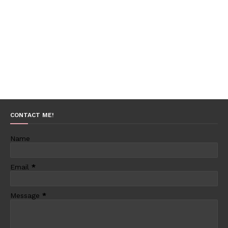
CONTACT ME!
Name
Email
*
Message
*