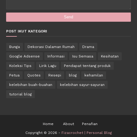
POST IKUT KATEGORI
Bunga
Dekorasi Dalaman Rumah
Drama
Google Adsense
Informasi
Isu Semasa
Kesihatan
Koleksi Tips
Lirik Lagu
Pendapat tentang produk
Petua
Quotes
Resepi
blog
kehamilan
kelebihan buah-buahan
kelebihan sayur-sayuran
tutorial blog
Home
About
Penafian
Copyright ©
2026 -
Fizacrochet | Personal Blog