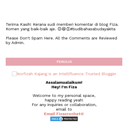
Terima Kasih! Kerana sudi memberi komentar di blog Fiza.
Komen yang baik-baik aje. 😊😆👏#budibahasabudayakita
Please Don't Spam Here. All the Comments are Reviewed
by Admin.
PENULIS
Assalamualaikum!
Hey! I'm Fiza
Welcome to my personal space,
happy reading yeah!
For any inquiries or collaboration,
email to
Email Fizacrochet©