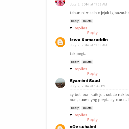
July 2, 2014 at 11:26 AM
tahun ni masih x jejak lg bazar.
Reply
Delete
Replies
Reply
Izwa Kamaruddin
July 2, 2014 at 11:58 AM
tak pegi..
Reply
Delete
Replies
Reply
Syamimi Saad
July 2, 2014 at 1:49 PM
sy beli pun kuih je.. sebab nak 
pun, suami yng pergi.. sy xlarat.
Reply
Delete
Replies
Reply
nOe suhaimi