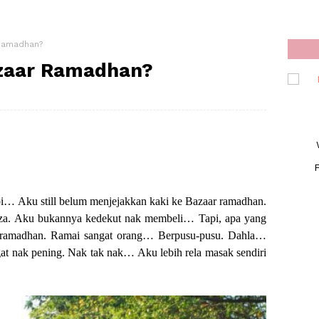
 Ramadhan?
azaar Ramadhan?
F
pi… Aku still belum menjejakkan kaki ke Bazaar ramadhan.
za. Aku bukannya kedekut nak membeli… Tapi, apa yang
 ramadhan. Ramai sangat orang… Berpusu-pusu. Dahla…
t nak pening. Nak tak nak… Aku lebih rela masak sendiri