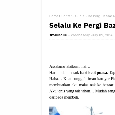
Home
CeritaKu
Selalu Ke Pergi Bazaar
Selalu Ke Pergi B
fizalinolie
Wednesday, July 02, 2014
Assalamu’alaikum, hai…
Hari ni dah masuk
hari ke-4 puasa
. Ta
Haha… Kuat sungguh iman kau yer Fi
membuatkan aku malas nak ke bazaar
Aku jenis yang tak tahan… Mudah sanga
daripada membeli.