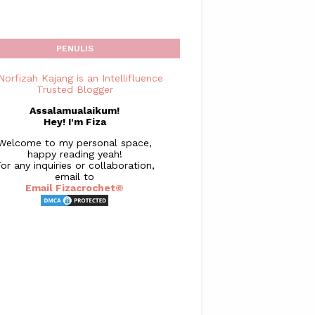
PENULIS
Assalamualaikum!
Hey! I'm Fiza
Welcome to my personal space,
happy reading yeah!
or any inquiries or collaboration,
email to
Email Fizacrochet©