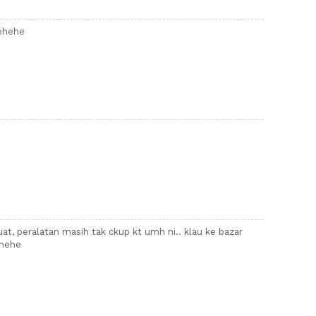
hehehe
buat, peralatan masih tak ckup kt umh ni.. klau ke bazar
 hehe