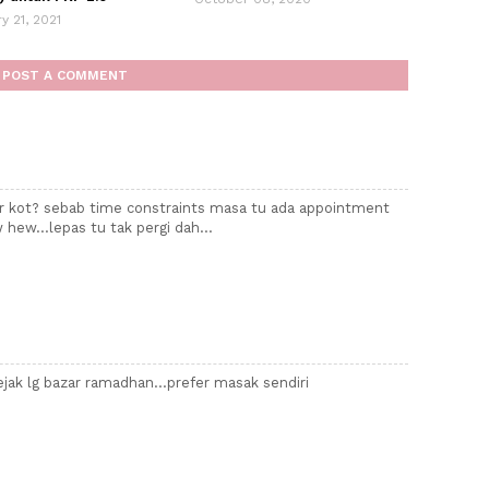
y 21, 2021
POST A COMMENT
er kot? sebab time constraints masa tu ada appointment
hew...lepas tu tak pergi dah...
ejak lg bazar ramadhan...prefer masak sendiri