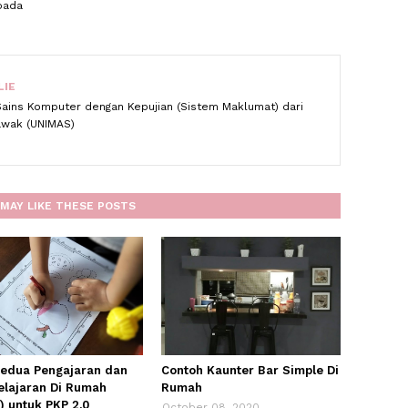
pada
LIE
Sains Komputer dengan Kepujian (Sistem Maklumat) dari
rawak (UNIMAS)
MAY LIKE THESE POSTS
kedua Pengajaran dan
Contoh Kaunter Bar Simple Di
lajaran Di Rumah
Rumah
) untuk PKP 2.0
October 08, 2020