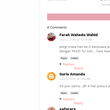
Januar
6 Comments
Farah Waheda Wahid
July 2, 2014 at 10:24 AM
pergi masa hari ke-2 berpuasa j
dengan PAED for Ash... hew hew 
Reply
Delete
Replies
Reply
Suria Amanda
July 2, 2014 at 11:12 AM
SA pun sama...dh 4 hari posa x j
Reply
Delete
Replies
Reply
safurara