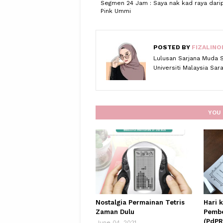
Segmen 24 Jam : Saya nak kad raya dari
Pink Ummi
POSTED BY
FIZALINO
Lulusan Sarjana Muda 
Universiti Malaysia Sa
YOU 
Nostalgia Permainan Tetris
Hari 
Zaman Dulu
Pembe
(PdPR
June 04, 2021