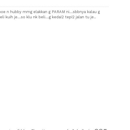
.noe n hubby mmg elakkan g PARAM ni...sbbnya kalau g
 kuih je...so klu nk beli...g kedai2 tepi2 jalan tu je..