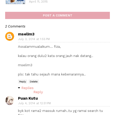
April 11, 2015
POST A COMMENT
2 Comments
mselim3
July 3, 2014 at 1:55 PM
Assalammualaikum... fiza,
kalau orang dulu2 kata orang jauh nak datang..
mselim3
pls: tak tahu sejauh mana kebenarannya..
Reply
Delete
Replies
Reply
Puan Kutu
July 4, 2014 at 12:51 PM
byk kot rama2 massuk rumah..tu yg ramai search tu