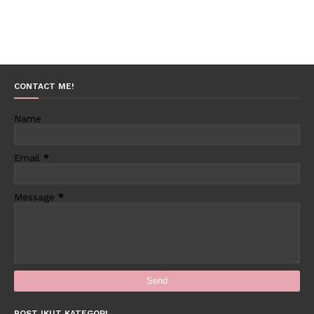
CONTACT ME!
Name
Email
*
Message
*
POST IKUT KATEGORI