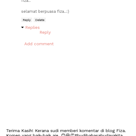
fiza..
selamat berpuasa fiza..:)
Reply
Delete
Replies
Reply
Add comment
Terima Kasih! Kerana sudi memberi komentar di blog Fiza.
Komen yang baik-baik aje. 😊😆👏#budibahasabudayakita