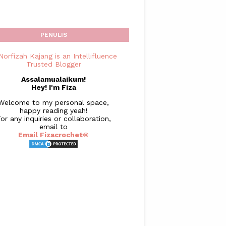
PENULIS
Assalamualaikum!
Hey! I'm Fiza
Welcome to my personal space,
happy reading yeah!
or any inquiries or collaboration,
email to
Email Fizacrochet©