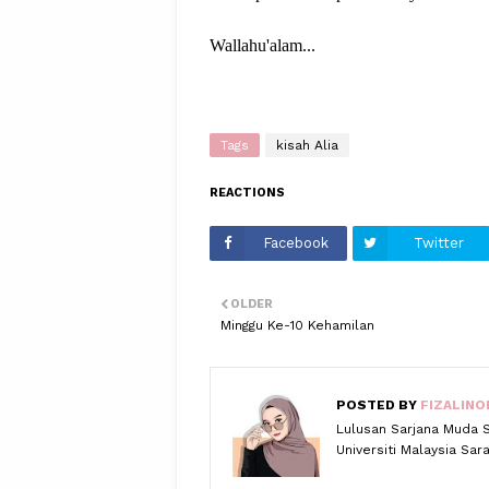
Wallahu'alam...
Tags
kisah Alia
REACTIONS
Facebook
Twitter
OLDER
Minggu Ke-10 Kehamilan
POSTED BY
FIZALINO
Lulusan Sarjana Muda 
Universiti Malaysia Sa