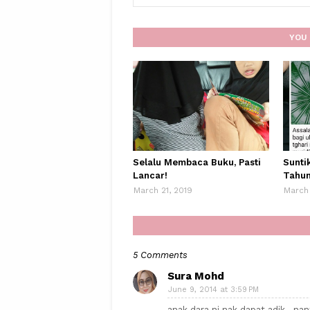
YOU 
Selalu Membaca Buku, Pasti
Sunti
Lancar!
Tahun
March 21, 2019
March 
5 Comments
Sura Mohd
June 9, 2014 at 3:59 PM
anak dara ni nak dapat adik...na