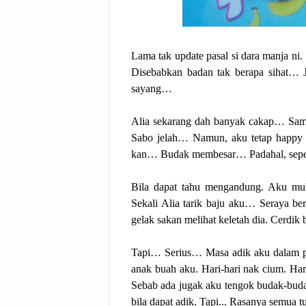
Lama tak update pasal si dara manja ni.
Disebabkan badan tak berapa sihat… J
sayang…
Alia sekarang dah banyak cakap… Samp
Sabo jelah… Namun, aku tetap happy b
kan… Budak membesar… Padahal, sepert
Bila dapat tahu mengandung. Aku mu
Sekali Alia tarik baju aku… Seraya be
gelak sakan melihat keletah dia. Cerdik 
Tapi… Serius… Masa adik aku dalam p
anak buah aku. Hari-hari nak cium. Hara
Sebab ada jugak aku tengok budak-buda
bila dapat adik. Tapi... Rasanya semua t