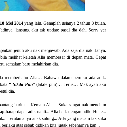
18 Mei 2014
yang lalu, Genaplah usianya 2 tahun 3 bulan.
adinya, lansung aku tak update pasal dia dah. Sorry yer
aikan jenuh aku nak menjawab. Ada saja dia nak Tanya.
ila melihat keletah Alia membesar di depan mata. Cepat
i semalam baru melahirkan dia.
la memberitahu Alia… Bahawa dalam perutku ada adik.
rkata “
Sikda Pun
” (takde pun)… Terus… Mak ayah aku
betul dia.
antang haritu… Kemain Alia... Suka sangat nak mencium
p-harap dapat adik nanti... Alia baik dengan adik. Hehe...
k... Terutamanya anak sulung... Ada yang macam tak suka
u berlaku atas sebab didikan kita jugak sebenarnya kan...