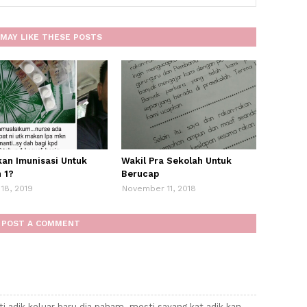
MAY LIKE THESE POSTS
kan Imunisasi Untuk
Wakil Pra Sekolah Untuk
 1?
Berucap
18, 2019
November 11, 2018
POST A COMMENT
nti adik keluar baru dia paham..mesti sayang kat adik kan