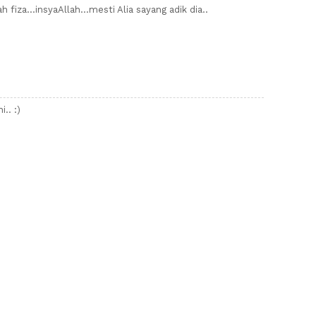
 fiza...insyaAllah...mesti Alia sayang adik dia..
.. :)