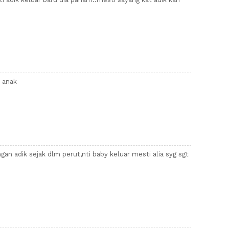
 anak
ngan adik sejak dlm perut,nti baby keluar mesti alia syg sgt