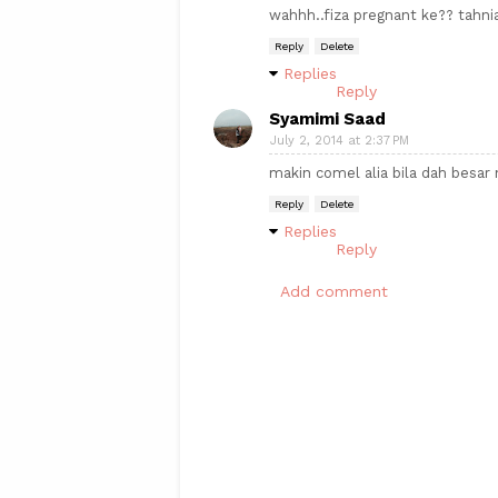
wahhh..fiza pregnant ke?? tahniah
Reply
Delete
Replies
Reply
Syamimi Saad
July 2, 2014 at 2:37 PM
makin comel alia bila dah besar ni
Reply
Delete
Replies
Reply
Add comment