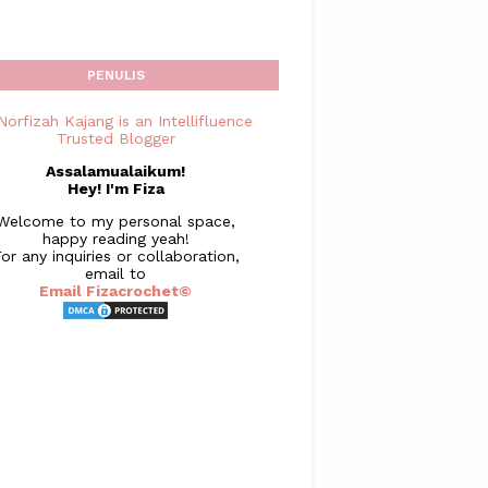
PENULIS
Assalamualaikum!
Hey! I'm Fiza
Welcome to my personal space,
happy reading yeah!
or any inquiries or collaboration,
email to
Email Fizacrochet©