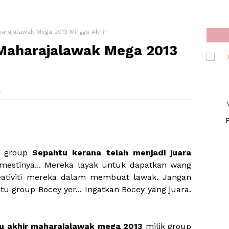
arajalawak Mega 2013 Minggu Akhir
Maharajalawak Mega 2013
4
F
at group
Sepahtu kerana telah menjadi juara
emestinya... Mereka layak untuk dapatkan wang
eativiti mereka dalam membuat lawak. Jangan
u group Bocey yer... Ingatkan Bocey yang juara.
u akhir maharajalawak mega 2013
milik group