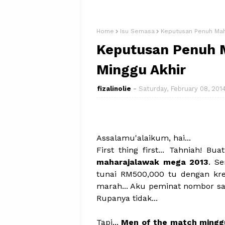
Home
Isu Semasa
Keputusan Penuh Mah
Keputusan Penuh 
Minggu Akhir
fizalinolie
Saturday, February 08, 201
Assalamu'alaikum, hai...
First thing first... Tahniah! Bu
maharajalawak mega 2013
. S
tunai RM500,000 tu dengan kr
marah... Aku peminat nombor sat
Rupanya tidak...
Tapi...
Men of the match mingg