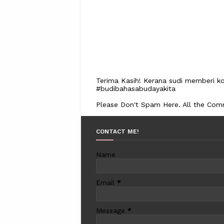
Terima Kasih! Kerana sudi memberi ko
#budibahasabudayakita
Please Don't Spam Here. All the Co
CONTACT ME!
Name
Email
*
Message
*