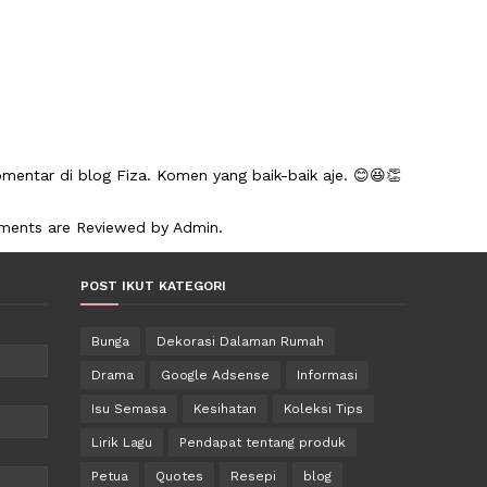
mentar di blog Fiza. Komen yang baik-baik aje. 😊😆👏
mments are Reviewed by Admin.
POST IKUT KATEGORI
Bunga
Dekorasi Dalaman Rumah
Drama
Google Adsense
Informasi
Isu Semasa
Kesihatan
Koleksi Tips
Lirik Lagu
Pendapat tentang produk
Petua
Quotes
Resepi
blog