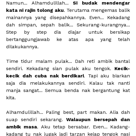
Namun... Alhamdulillah...
Si budak mendengar
kata ni rajin tolong aku
. Terutama mengemas balik
mainannya yang disepahkannya. Even... Kekadang
dah simpan, sepah balik... Sekurang-kurangnya...
Step by step dia diajar untuk bersikap
bertanggungjawab ke atas apa yang telah
dilakukannya.
Time tidur malam pulak... Dah reti ambik bantal
sendiri. Kekadang sian pulak aku tengok.
Kecik-
kecik dah cuba nak berdikari
. Tapi aku biarkan
saja dia melakukannya sendiri. Kalau tak nanti
manja sangat... Semua benda nak bergantung kat
kita.
Alhamdulillah... Paling best, part makan. Alia dah
suap sendiri sekarang.
Walaupun bersepah dan
ambik masa
. Aku tetap bersabar. Even... Kadang-
kadang tu nak jugak jadi tarzan kejap tengok nasi