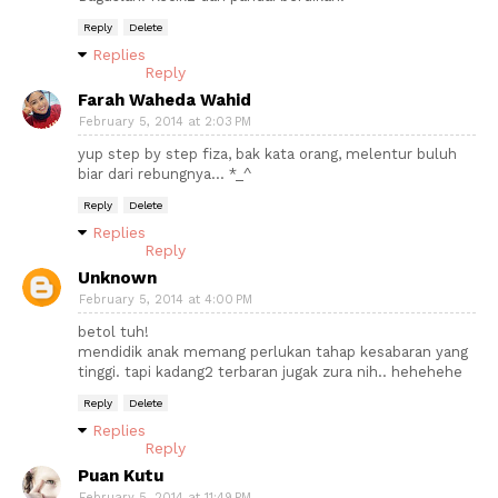
Reply
Delete
Replies
Reply
Farah Waheda Wahid
February 5, 2014 at 2:03 PM
yup step by step fiza, bak kata orang, melentur buluh
biar dari rebungnya... *_^
Reply
Delete
Replies
Reply
Unknown
February 5, 2014 at 4:00 PM
betol tuh!
mendidik anak memang perlukan tahap kesabaran yang
tinggi. tapi kadang2 terbaran jugak zura nih.. hehehehe
Reply
Delete
Replies
Reply
Puan Kutu
February 5, 2014 at 11:49 PM