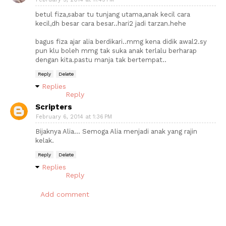
betul fiza,sabar tu tunjang utama,anak kecil cara
kecil,dh besar cara besar..hari2 jadi tarzan.hehe
bagus fiza ajar alia berdikari..mmg kena didik awal2.sy
pun klu boleh mmg tak suka anak terlalu berharap
dengan kita.pastu manja tak bertempat..
Reply
Delete
Replies
Reply
Scripters
February 6, 2014 at 1:36 PM
Bijaknya Alia... Semoga Alia menjadi anak yang rajin
kelak.
Reply
Delete
Replies
Reply
Add comment