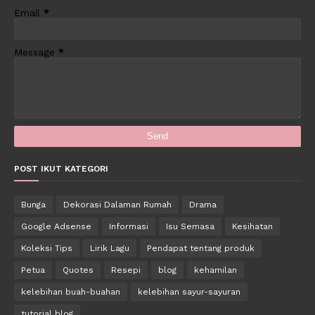
Email
*
Message
*
POST IKUT KATEGORI
Bunga
Dekorasi Dalaman Rumah
Drama
Google Adsense
Informasi
Isu Semasa
Kesihatan
Koleksi Tips
Lirik Lagu
Pendapat tentang produk
Petua
Quotes
Resepi
blog
kehamilan
kelebihan buah-buahan
kelebihan sayur-sayuran
tutorial blog