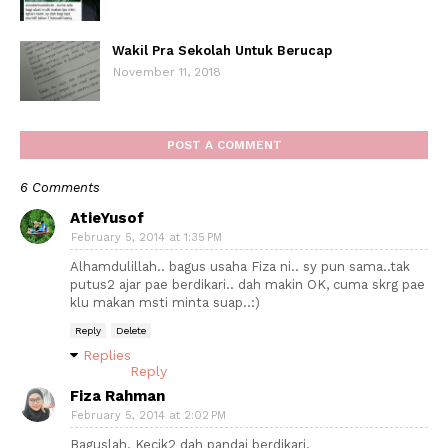
Wakil Pra Sekolah Untuk Berucap
November 11, 2018
POST A COMMENT
6 Comments
AtieYusof
February 5, 2014 at 1:35 PM
Alhamdulillah.. bagus usaha Fiza ni.. sy pun sama..tak
putus2 ajar pae berdikari.. dah makin OK, cuma skrg pae
klu makan msti minta suap..:)
Reply
Delete
Replies
Reply
Fiza Rahman
February 5, 2014 at 2:02 PM
Baguslah. Kecik2 dah pandai berdikari.