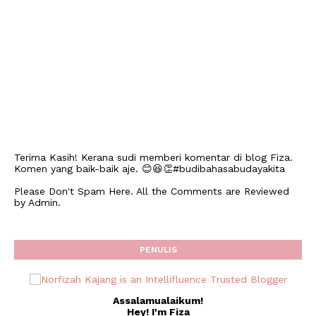
Terima Kasih! Kerana sudi memberi komentar di blog Fiza.
Komen yang baik-baik aje. 😊😆👏#budibahasabudayakita
Please Don't Spam Here. All the Comments are Reviewed
by Admin.
PENULIS
Assalamualaikum!
Hey! I'm Fiza