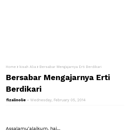
Home
kisah Alia
Bersabar Mengajarnya Erti Berdikari
Bersabar Mengajarnya Erti
Berdikari
fizalinolie
Wednesday, February 05, 2014
Assalamu'alaikum, hai...