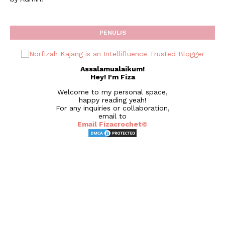
PENULIS
Assalamualaikum!
Hey! I'm Fiza
Welcome to my personal space,
happy reading yeah!
For any inquiries or collaboration,
email to
Email Fizacrochet©