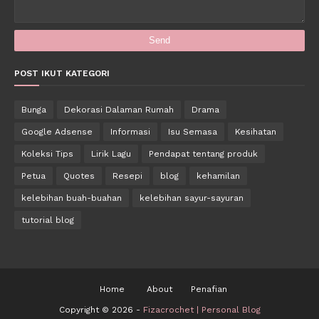
POST IKUT KATEGORI
Bunga
Dekorasi Dalaman Rumah
Drama
Google Adsense
Informasi
Isu Semasa
Kesihatan
Koleksi Tips
Lirik Lagu
Pendapat tentang produk
Petua
Quotes
Resepi
blog
kehamilan
kelebihan buah-buahan
kelebihan sayur-sayuran
tutorial blog
Home
About
Penafian
Copyright ©
2026 -
Fizacrochet | Personal Blog