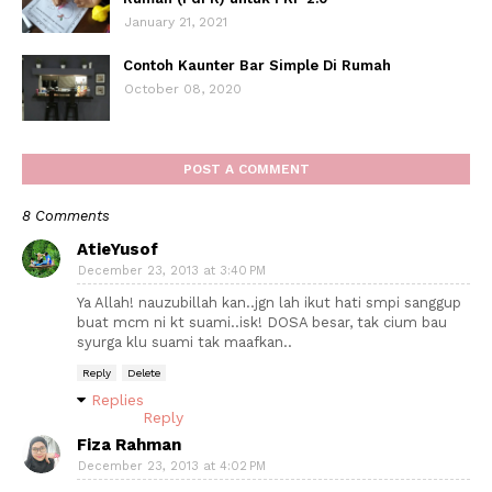
January 21, 2021
Contoh Kaunter Bar Simple Di Rumah
October 08, 2020
POST A COMMENT
8 Comments
AtieYusof
December 23, 2013 at 3:40 PM
Ya Allah! nauzubillah kan..jgn lah ikut hati smpi sanggup
buat mcm ni kt suami..isk! DOSA besar, tak cium bau
syurga klu suami tak maafkan..
Reply
Delete
Replies
Reply
Fiza Rahman
December 23, 2013 at 4:02 PM