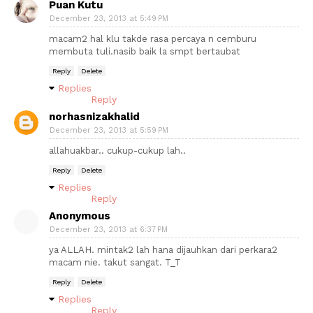
Puan Kutu
December 23, 2013 at 5:49 PM
macam2 hal klu takde rasa percaya n cemburu
membuta tuli.nasib baik la smpt bertaubat
Reply
Delete
Replies
Reply
norhasnizakhalid
December 23, 2013 at 5:59 PM
allahuakbar.. cukup-cukup lah..
Reply
Delete
Replies
Reply
Anonymous
December 23, 2013 at 6:37 PM
ya ALLAH. mintak2 lah hana dijauhkan dari perkara2
macam nie. takut sangat. T_T
Reply
Delete
Replies
Reply