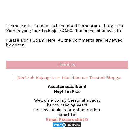
Terima Kasih! Kerana sudi memberi komentar di blog Fiza.
Komen yang baik-baik aje. 😊😆👏#budibahasabudayakita
Please Don't Spam Here. All the Comments are Reviewed
by Admin.
PENULIS
Assalamualaikum!
Hey! I'm Fiza
Welcome to my personal space,
happy reading yeah!
For any inquiries or collaboration,
email to
Email Fizacrochet©