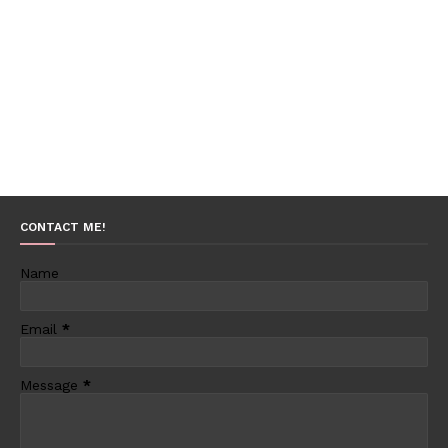
CONTACT ME!
Name
Email
*
Message
*