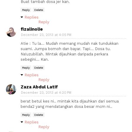
Buat tambah dosa jer kan.
Reply
Delete
Replies
Reply
fizalinolie
December 23, 2013 at 4:05 PM
Atie : Tu la... Mudah memang mudah nak tundukkan
suami. Jumpa bomoh dan bayar. Tapi... Dosa tu.
Na'uzubillah. Mintak dijauhkan daripada perkara
sebegini... Kan.
Reply
Delete
Replies
Reply
Zaza Abdul Latif
December 23, 2013 at 4:20 PM
berat betul kes ni.. mintak kita dijauhkan dari semua
benda2 yang mendatangkan dosa besar mcm ni..
Reply
Delete
Replies
Reply