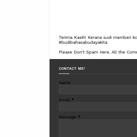
Terima Kasih! Kerana sudi memberi ko
#budibahasabudayakita
Please Don't Spam Here. All the Co
CONTACT ME!
Name
Email
*
Message
*