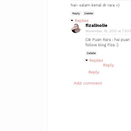
hai~ salam kenal dr rara =)
Reply
Delete
Replies
fizalinolie
November 19, 2013 at 7:53 
Cik Puan Rara : hai puan
follow blog Fiza :)
Delete
Replies
Reply
Reply
Add comment