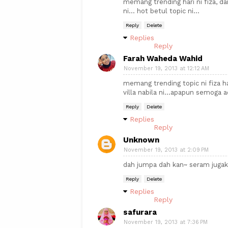
memang trending hari ni fiza, d
ni... hot betul topic ni...
Reply
Delete
Replies
Reply
Farah Waheda Wahid
November 19, 2013 at 12:12 AM
memang trending topic ni fiza 
villa nabila ni...apapun semoga a
Reply
Delete
Replies
Reply
Unknown
November 19, 2013 at 2:09 PM
dah jumpa dah kan~ seram jugak 
Reply
Delete
Replies
Reply
safurara
November 19, 2013 at 7:36 PM