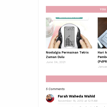
YOU 
Nostalgia Permainan Tetris
Hari 
Zaman Dulu
Pembe
(PdPR
June 04, 2021
Januar
5 Comments
Farah Waheda Wahid
November 19, 2013 at 12:11 AM