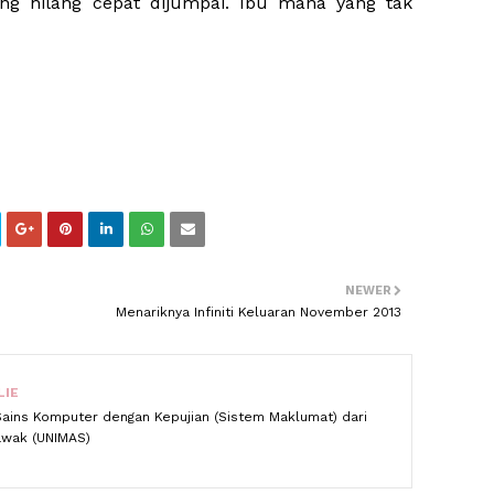
ng hilang cepat dijumpai. Ibu mana yang tak
NEWER
Menariknya Infiniti Keluaran November 2013
LIE
Sains Komputer dengan Kepujian (Sistem Maklumat) dari
rawak (UNIMAS)