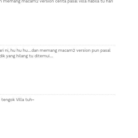
an memang macam2 version cerita pasal villa nabila tu hari
hari ni, hu hu hu...dan memang macam2 version pun pasal
dik yang hilang tu ditemui...
tengok Villa tuh~