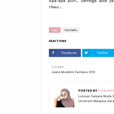
Apa-apa pun... Semoga adik ya
risau...
Tags
CeritaKu
REACTIONS
Facebook
Twitter
OLDER
Juara Akademi Fantasia 2013
POSTED BY
FIZALINO
Lulusan Sarjana Muda 
Universiti Malaysia Sa