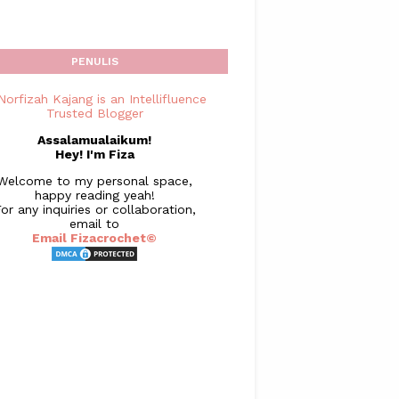
PENULIS
Assalamualaikum!
Hey! I'm Fiza
Welcome to my personal space,
happy reading yeah!
or any inquiries or collaboration,
email to
Email Fizacrochet©