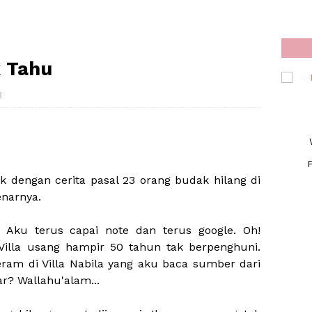
k Tahu
3
F
ik dengan cerita pasal 23 orang budak hilang di
benarnya.
. Aku terus capai note dan terus google. Oh!
h Villa usang hampir 50 tahun tak berpenghuni.
am di Villa Nabila yang aku baca sumber dari
r? Wallahu'alam...