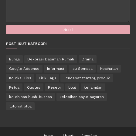
POST IKUT KATEGORI
Bunga
Dekorasi Dalaman Rumah
Drama
Google Adsense
Informasi
Isu Semasa
Kesihatan
Koleksi Tips
Lirik Lagu
Pendapat tentang produk
Petua
Quotes
Resepi
blog
kehamilan
kelebihan buah-buahan
kelebihan sayur-sayuran
tutorial blog
Home
About
Penafian