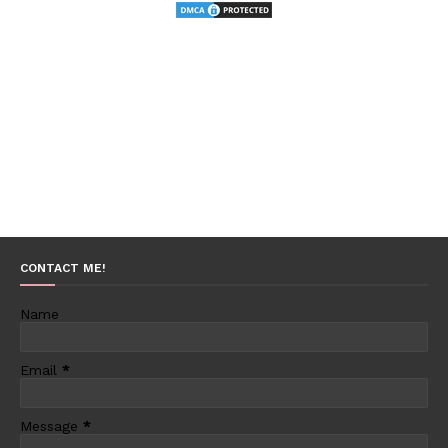
CONTACT ME!
Name
Email
*
Message
*