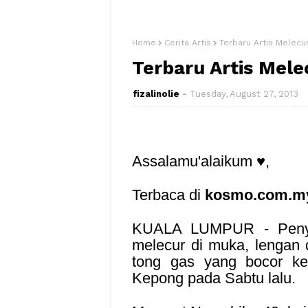
Home
Cerita Artis
Terbaru Artis Melecu
Terbaru Artis Mele
fizalinolie
Tuesday, August 27, 2013
Assalamu'alaikum ♥,
Terbaca di
kosmo.com.m
KUALA LUMPUR - Penyan
melecur di muka, lengan 
tong gas yang bocor k
Kepong pada Sabtu lalu.