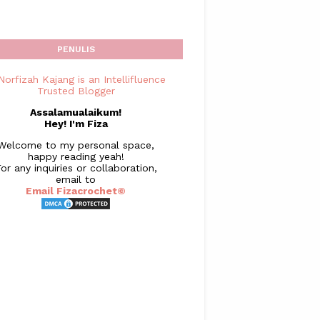
PENULIS
Assalamualaikum!
Hey! I'm Fiza
Welcome to my personal space,
happy reading yeah!
or any inquiries or collaboration,
email to
Email Fizacrochet©