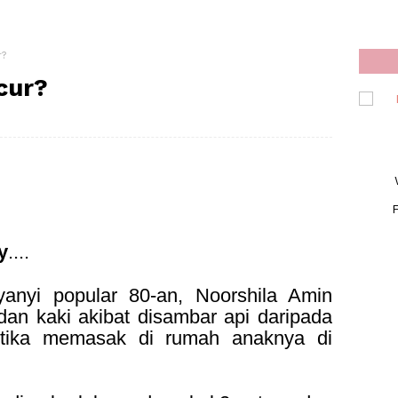
r?
cur?
F
y
....
yi popular 80-an, Noorshila Amin
dan kaki akibat disambar api daripada
etika memasak di rumah anaknya di