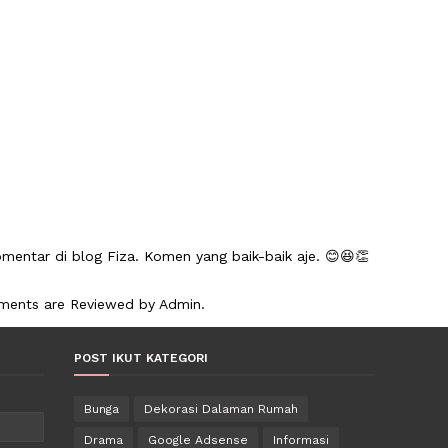
mentar di blog Fiza. Komen yang baik-baik aje. 😊😆👏
mments are Reviewed by Admin.
POST IKUT KATEGORI
Bunga
Dekorasi Dalaman Rumah
Drama
Google Adsense
Informasi