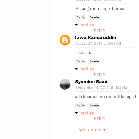
Malang memang x berbau
Reply
Delete
Replies
Reply
Izwa Kamaruddin
August 27, 2013 at 9:59 AM
La..sian..
Reply
Delete
Replies
Reply
Syamimi Saad
September 4, 2013 at 11:12 AM
ada kuar dalam melodi ke apa har
Reply
Delete
Replies
Reply
Add comment