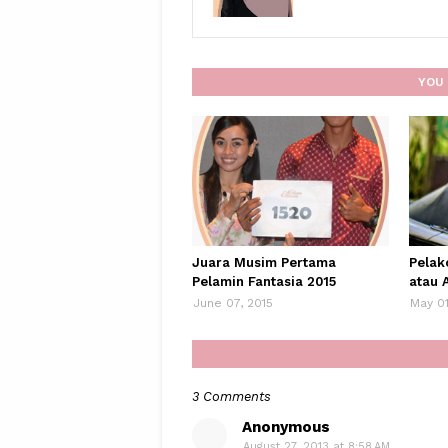
YOU 
Juara Musim Pertama
Pelak
Pelamin Fantasia 2015
atau 
June 07, 2015
May 01
3 Comments
Anonymous
August 27, 2013 at 8:58 AM