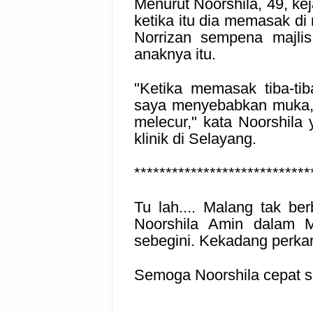
Menurut Noorshila, 49, ke
ketika itu dia memasak d
Norrizan sempena majli
anaknya itu.
"Ketika memasak tiba-ti
saya menyebabkan muka, 
melecur," kata Noorshil
klinik di Selayang.
****************************
Tu lah.... Malang tak be
Noorshila Amin dalam M
sebegini. Kekadang perkar
Semoga Noorshila cepat 