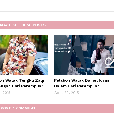
MAY LIKE THESE POSTS
on Watak Tengku Zaqif
Pelakon Watak Daniel Idrus
Angah Hati Perempuan
Dalam Hati Perempuan
, 2015
April 20, 2015
POST A COMMENT