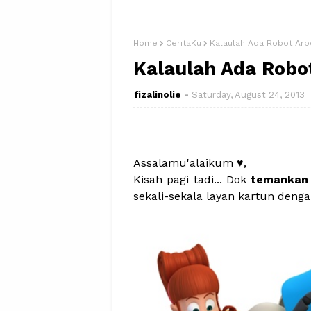
Home
CeritaKu
Kalaulah Ada Robot Arp
Kalaulah Ada Robo
fizalinolie
Saturday, August 24, 2013
Assalamu'alaikum ♥,
Kisah pagi tadi... Dok
temankan 
sekali-sekala layan kartun dengan