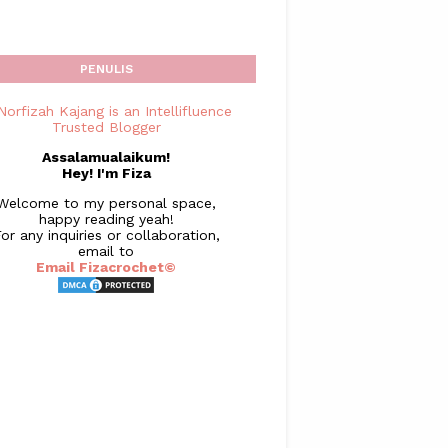
PENULIS
Assalamualaikum!
Hey! I'm Fiza
Welcome to my personal space,
happy reading yeah!
or any inquiries or collaboration,
email to
Email Fizacrochet©