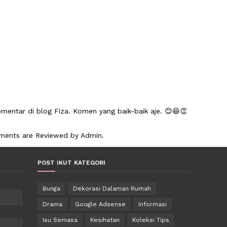
mentar di blog Fiza. Komen yang baik-baik aje. 😊😆👏
mments are Reviewed by Admin.
POST IKUT KATEGORI
Bunga
Dekorasi Dalaman Rumah
Drama
Google Adsense
Informasi
Isu Semasa
Kesihatan
Koleksi Tips