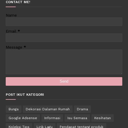
CONTACT ME!
Name
Email
*
Message
*
POST IKUT KATEGORI
Bunga
Dekorasi Dalaman Rumah
Drama
Google Adsense
Informasi
Isu Semasa
Kesihatan
Koleksi Tips
Lirik Lagu
Pendapat tentang produk