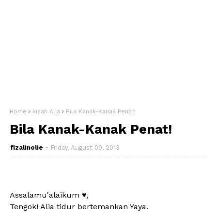
Home
kisah Alia
Bila Kanak-Kanak Penat!
Bila Kanak-Kanak Penat!
fizalinolie
Friday, August 09, 2013
Assalamu'alaikum ♥,
Tengok! Alia tidur bertemankan Yaya.