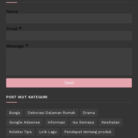
Name
Email
*
Message
*
POST IKUT KATEGORI
Bunga
Dekorasi Dalaman Rumah
Drama
Google Adsense
Informasi
Isu Semasa
Kesihatan
Koleksi Tips
Lirik Lagu
Pendapat tentang produk