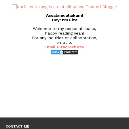
Assalamualaikum!
Hey! I'm Fiza
Welcome to my personal space,
happy reading yeah!
For any inquiries or collaboration,
email to
Email Fizacrochet©
CONTACT ME!