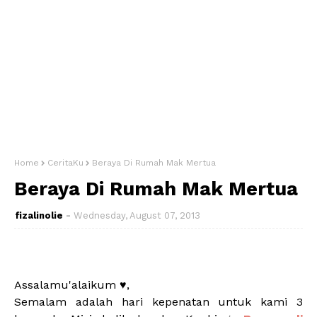
Home
CeritaKu
Beraya Di Rumah Mak Mertua
Beraya Di Rumah Mak Mertua
fizalinolie
Wednesday, August 07, 2013
Assalamu'alaikum ♥,
Semalam adalah hari kepenatan untuk kami 3