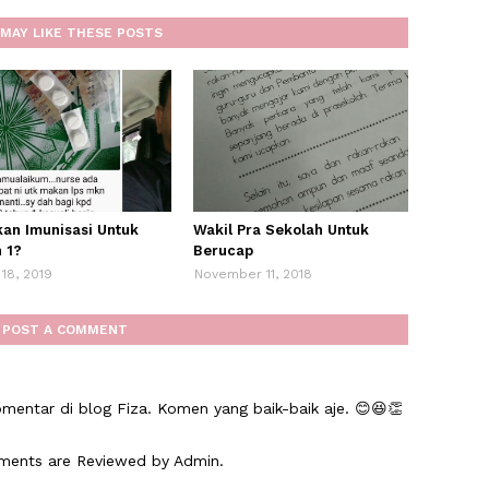
MAY LIKE THESE POSTS
kan Imunisasi Untuk
Wakil Pra Sekolah Untuk
 1?
Berucap
18, 2019
November 11, 2018
POST A COMMENT
mentar di blog Fiza. Komen yang baik-baik aje. 😊😆👏
mments are Reviewed by Admin.