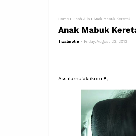
Home
kisah Alia
Anak Mabuk Kereta?
Anak Mabuk Keret
fizalinolie
Friday, August 23, 2013
Assalamu'alaikum ♥,