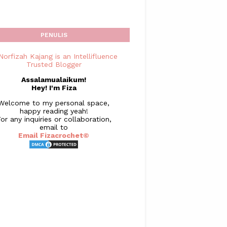
PENULIS
Assalamualaikum!
Hey! I'm Fiza
Welcome to my personal space,
happy reading yeah!
or any inquiries or collaboration,
email to
Email Fizacrochet©