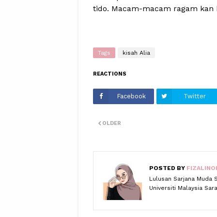
tido. Macam-macam ragam kan b
Tags
kisah Alia
REACTIONS
Facebook
Twitter
OLDER
POSTED BY
FIZALINO
Lulusan Sarjana Muda 
Universiti Malaysia Sa