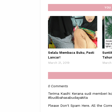
YOU 
Selalu Membaca Buku, Pasti
Sunti
Lancar!
Tahun
March 21, 2019
March 
0 Comments
Terima Kasih! Kerana sudi memberi ko
#budibahasabudayakita
Please Don't Spam Here. All the Co