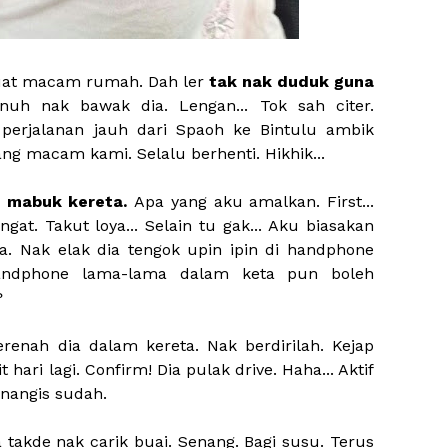
 buat macam rumah. Dah ler
tak nak duduk guna
enuh nak bawak dia. Lengan... Tok sah citer.
perjalanan jauh dari Spaoh ke Bintulu ambik
g macam kami. Selalu berhenti. Hikhik...
gi mabuk kereta.
Apa yang aku amalkan. First...
at. Takut loya... Selain tu gak... Aku biasakan
ta. Nak elak dia tengok upin ipin di handphone
 handphone lama-lama dalam keta pun boleh
?
erenah dia dalam kereta. Nak berdirilah. Kejap
 hari lagi. Confirm! Dia pulak drive. Haha... Aktif
 nangis sudah.
ia takde nak carik buai. Senang. Bagi susu. Terus