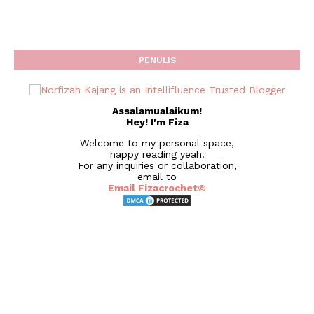
PENULIS
Assalamualaikum!
Hey! I'm Fiza
Welcome to my personal space,
happy reading yeah!
For any inquiries or collaboration,
email to
Email Fizacrochet©