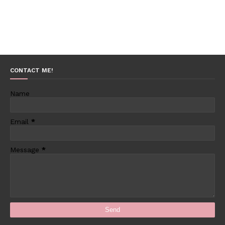
CONTACT ME!
Name
Email
*
Message
*