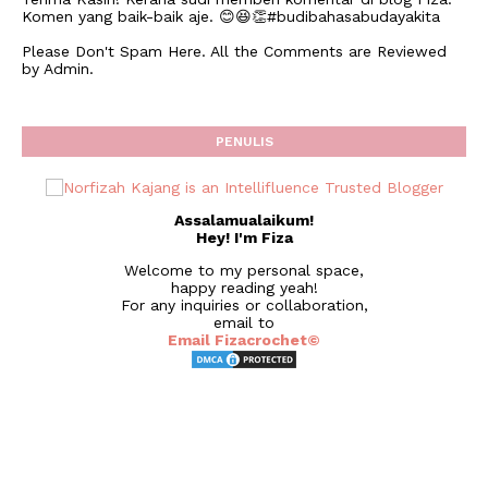
Komen yang baik-baik aje. 😊😆👏#budibahasabudayakita
Please Don't Spam Here. All the Comments are Reviewed
by Admin.
PENULIS
Assalamualaikum!
Hey! I'm Fiza
Welcome to my personal space,
happy reading yeah!
For any inquiries or collaboration,
email to
Email Fizacrochet©