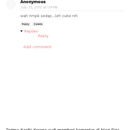
Anonymous
July 23, 2013 at 1:14 PM
wah nmpk sedap...leh cube nih
Reply
Delete
Replies
Reply
Add comment
Terima Kasih! Kerana sudi memberi komentar di blog Fiza.