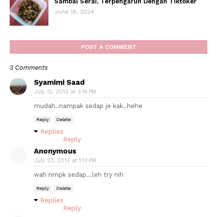
Sambal Serai, Terpengaruh Dengan Tiktoker
June 18, 2024
POST A COMMENT
3 Comments
Syamimi Saad
July 12, 2013 at 3:16 PM
mudah..nampak sedap je kak..hehe
Reply
Delete
Replies
Reply
Anonymous
July 23, 2013 at 1:13 PM
wah nmpk sedap...leh try nih
Reply
Delete
Replies
Reply