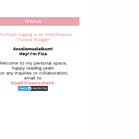
PENULIS
Assalamualaikum!
Hey! I'm Fiza
Welcome to my personal space,
happy reading yeah!
or any inquiries or collaboration,
email to
Email Fizacrochet©