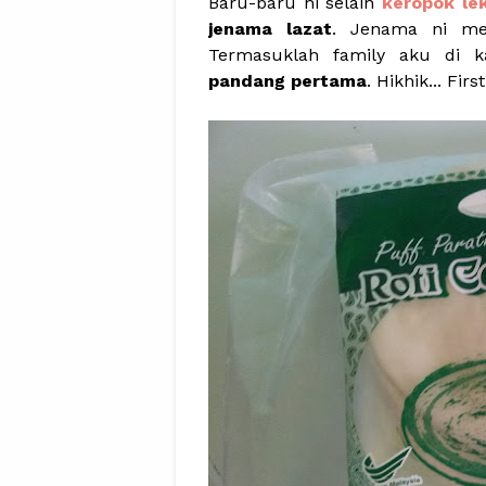
Baru-baru ni selain
keropok le
jenama lazat
. Jenama ni mem
Termasuklah family aku di 
pandang pertama
. Hikhik... Fi