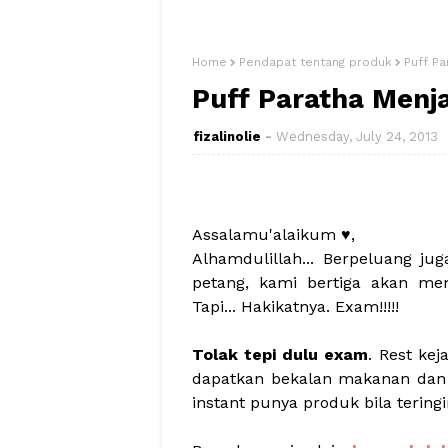
Home
Pendapat tentang produk
Puff Pa
Puff Paratha Menja
fizalinolie
Wednesday, July 24, 2013
Assalamu'alaikum ♥,
Alhamdulillah... Berpeluang ju
petang, kami bertiga akan m
Tapi... Hakikatnya. Exam!!!!!
Tolak tepi dulu exam
. Rest kej
dapatkan bekalan makanan dan j
instant punya produk bila teringin