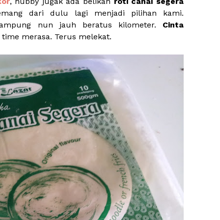
kor
, hubby jugak ada belikan
roti canai segera
ang dari dulu lagi menjadi pilihan kami.
kampung nun jauh beratus kilometer.
Cinta
rst time merasa. Terus melekat.